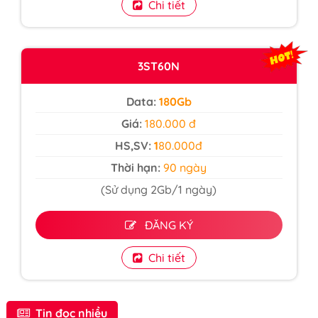
Chi tiết
3ST60N
Data:
180Gb
Giá:
180.000 đ
HS,SV:
1
80.000đ
Thời hạn:
90 ngày
(Sử dụng 2Gb/1 ngày)
ĐĂNG KÝ
Chi tiết
Tin đọc nhiều