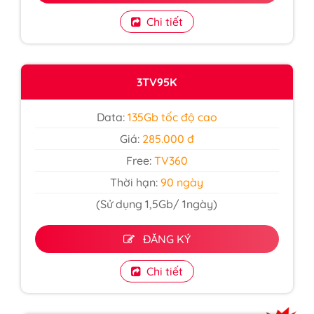
Chi tiết
3TV95K
Data:
135Gb tốc độ cao
Giá:
285.000 đ
Free:
TV360
Thời hạn:
90 ngày
(Sử dụng 1,5Gb/ 1ngày)
ĐĂNG KÝ
Chi tiết