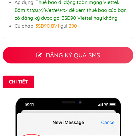
Áp dụng:
Thuê bao di động toàn mạng Viettel.
Bấm
https://viettel.vn/
để xem thuê bao của bạn
có đăng ký được gói 3SD90 Viettel hay không.
Cú pháp:
3SD90 BV1
gửi
290
ĐĂNG KÝ QUA SMS
CHI TIẾT