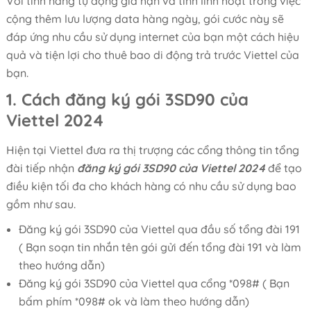
Với tính năng tự động gia hạn và tính linh hoạt trong việc
cộng thêm lưu lượng data hàng ngày, gói cước này sẽ
đáp ứng nhu cầu sử dụng internet của bạn một cách hiệu
quả và tiện lợi cho thuê bao di động trả trước Viettel của
bạn.
1. Cách đăng ký gói 3SD90 của
Viettel 2024
Hiện tại Viettel đưa ra thị trượng các cổng thông tin tổng
đài tiếp nhận
đăng ký gói 3SD90 của Viettel 2024
để tạo
điều kiện tối đa cho khách hàng có nhu cầu sử dụng bao
gồm như sau.
Đăng ký gói 3SD90 của Viettel qua đầu số tổng đài 191
( Bạn soạn tin nhắn tên gói gửi đến tổng đài 191 và làm
theo hướng dẫn)
Đăng ký gói 3SD90 của Viettel qua cổng *098# ( Bạn
bấm phím *098# ok và làm theo hướng dẫn)