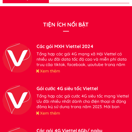
TIỆN ÍCH NỔI BẬT
Các gói MXH Viettel 2024
Tổng hợp các gói 4G mạng xã Hội Viettel có
nhiều ưu đãi data tốc độ cao và miễn phí data
truy cập tiktok, facebook, youtube trong năm
2024. Mời bạn tham khảo đăng ký sử dụng khi
Xem thêm
có nhu cầu
Gói cước 4G siêu tốc Viettel
Tổng hợp các gói cước 4G siêu tốc mạng Viettel
Ưu đãi nhiều nhất dành cho điện thoại di động
đăng ký sử dụng trong năm 2023. Mời bạn
tham khảo thông tin chi tiết.
Xem thêm
Các gói 4G Viettel 6Gb/ ngày