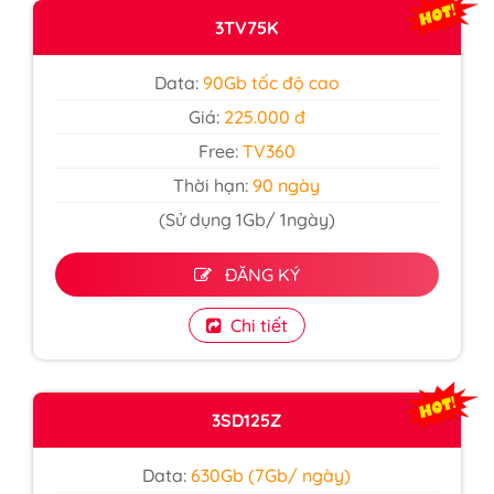
3TV75K
Data:
90Gb tốc độ cao
Giá:
225.000 đ
Free:
TV360
Thời hạn:
90 ngày
(Sử dụng 1Gb/ 1ngày)
ĐĂNG KÝ
Chi tiết
3SD125Z
Data:
630Gb (7Gb/ ngày)