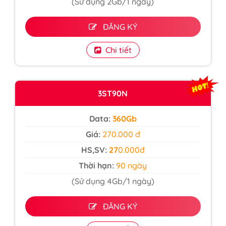
(Sử dụng 2Gb/1 ngày)
ĐĂNG KÝ
Chi tiết
3ST90N
Data:
360Gb
Giá:
270.000 đ
HS,SV:
27
0.000đ
Thời hạn:
90 ngày
(Sử dụng 4Gb/1 ngày)
ĐĂNG KÝ