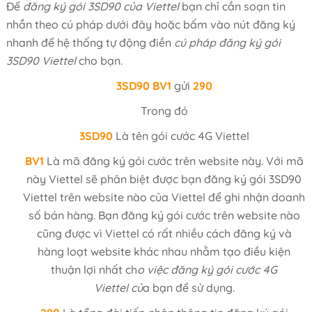
Để
đăng ký gói 3SD90 của Viettel
bạn chỉ cần soạn tin
nhắn theo cú pháp dưới đây hoặc bấm vào nút đăng ký
nhanh để hệ thống tự động điền
cú pháp đăng ký gói
3SD90 Viettel
cho bạn.
3SD90
BV1
gửi
290
Trong đó
3SD90
Là tên gói cước 4G Viettel
BV1
Là mã đăng ký gói cước trên website này. Với mã
này Viettel sẽ phân biệt được bạn đăng ký gói 3SD90
Viettel trên website nào của Viettel để ghi nhận doanh
số bán hàng. Bạn đăng ký gói cước trên website nào
cũng được vì Viettel có rất nhiều cách đăng ký và
hàng loạt website khác nhau nhằm tạo điều kiện
thuận lợi nhất ch
o việc đăng ký gói cước 4G
Viettel củ
a bạn để sử dụng.