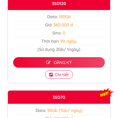
3SD120
Data:
180Gb
Giá:
360.000 đ
Sms:
0
Thời hạn:
90 ngày
(Sử dụng 2Gb/ 1ngày)
ĐĂNG KÝ
Chi tiết
3SD70
Data:
90Gb (1Gb/ ngày)