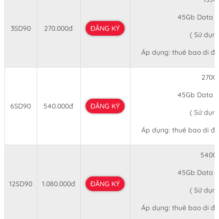
45Gb Data t
3SD90
270.000đ
ĐĂNG KÝ
( Sử dụn
Áp dụng: thuê bao di độ
270G
45Gb Data t
6SD90
540.000đ
ĐĂNG KÝ
( Sử dụn
Áp dụng: thuê bao di độ
540G
45Gb Data t
12SD90
1.080.000đ
ĐĂNG KÝ
( Sử dụn
Áp dụng: thuê bao di độ