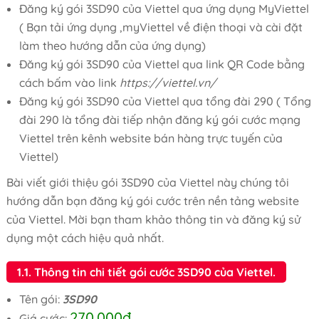
Đăng ký gói 3SD90 của Viettel qua ứng dụng MyViettel
( Bạn tải ứng dụng ,myViettel về điện thoại và cài đặt
làm theo hướng dẫn của ứng dụng)
Đăng ký gói 3SD90 của Viettel qua link QR Code bằng
cách bấm vào link
https://viettel.vn/
Đăng ký gói 3SD90 của Viettel qua tổng đài 290 ( Tổng
đài 290 là tổng đài tiếp nhận đăng ký gói cước mạng
Viettel trên kênh website bán hàng trực tuyến của
Viettel)
Bài viết giới thiệu gói 3SD90 của Viettel này chúng tôi
hướng dẫn bạn đăng ký gói cước trên nền tảng website
của Viettel. Mời bạn tham khảo thông tin và đăng ký sử
dụng một cách hiệu quả nhất.
1.1. Thông tin chi tiết gói cước 3SD90 của Viettel.
Tên gói:
3SD90
270.000đ
Giá cước: