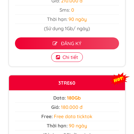
Giá:
210.000 đ
Sms:
0
Thời hạn:
90 ngày
(Sử dụng 1Gb/ ngày)
ĐĂNG KÝ
Chi tiết
3TRE60
Data:
180Gb
Giá:
180.000 đ
Free:
Free data ticktok
Thời hạn:
90 ngày