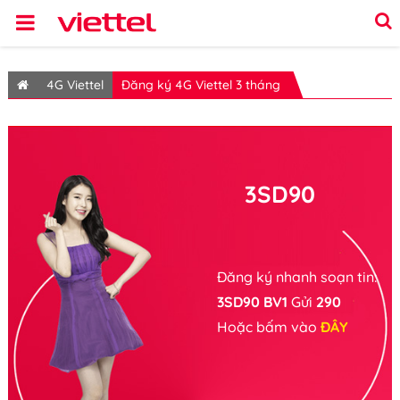
4G Viettel
Đăng ký 4G Viettel 3 tháng
3SD90
Đăng ký nhanh soạn tin:
3SD90 BV1
Gửi
290
Hoặc bấm vào
ĐÂY