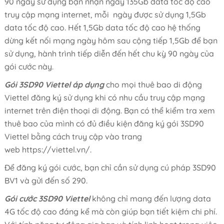
90 ngày sử dụng bạn nhận ngay 135Gb data tốc độ cao
truy cập mạng internet, mỗi ngày được sử dụng 1,5Gb
data tốc độ cao. Hết 1,5Gb data tốc độ cao hệ thống
dừng kết nối mạng ngày hôm sau cộng tiếp 1,5Gb để bạn
sử dụng, hành trình tiếp diễn đến hết chu kỳ 90 ngày của
gói cước này.
Gói 3SD90 Viettel áp dụng
cho mọi thuê bao di động
Viettel đăng ký sử dụng khi có nhu cầu truy cập mạng
internet trên điện thoại di động. Bạn có thể kiểm tra xem
thuê bao của mình có đủ điều kiện đăng ký gói 3SD90
Viettel bằng cách truy cập vào trang
web https://viettel.vn/.
Để đăng ký gói cước, bạn chỉ cần sử dụng cú pháp 3SD90
BV1
và gửi đến số 290.
Gói cước 3SD90 Viettel
không chỉ mang đến lượng data
4G tốc độ cao đáng kể mà còn giúp bạn tiết kiệm chi phí.