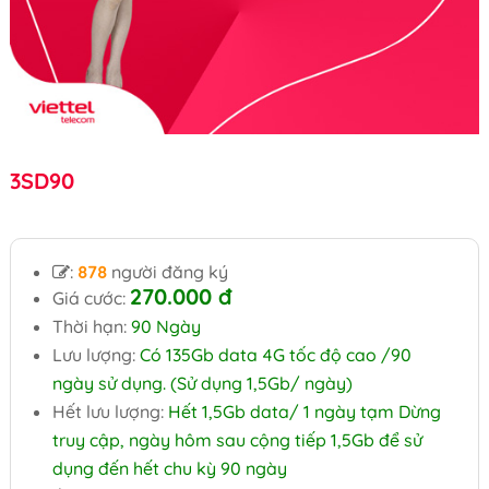
3SD90
:
878
người đăng ký
270.000
đ
Giá cước:
Thời hạn:
90 Ngày
Lưu lượng:
Có 135Gb data 4G tốc độ cao /90
ngày sử dụng. (Sử dụng 1,5Gb/ ngày)
Hết lưu lượng:
Hết 1,5Gb data/ 1 ngày tạm Dừng
truy cập, ngày hôm sau cộng tiếp 1,5Gb để sử
dụng đến hết chu kỳ 90 ngày