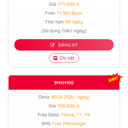
Giá:
375.000 đ
Free:
TV360 Basic
Thời hạn:
90 ngày
(Sử dụng 7Gb/ ngày)
ĐĂNG KÝ
Chi tiết
3MXH100
Data:
90Gb (1Gb/ ngày)
Giá:
300.000 đ
Free Data:
Tiktok, YT, FB
SMS:
Free Meesenger