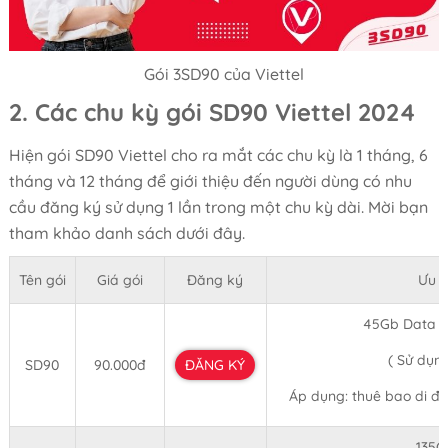
Gói 3SD90 của Viettel
2. Các chu kỳ gói SD90 Viettel 2024
Hiện gói SD90 Viettel cho ra mắt các chu kỳ là 1 tháng, 6
tháng và 12 tháng để giới thiệu đến người dùng có nhu
cầu đăng ký sử dụng 1 lần trong một chu kỳ dài. Mời bạn
tham khảo danh sách dưới đây.
Tên gói
Giá gói
Đăng ký
Ưu đ
45Gb Data t
( Sử dụn
SD90
90.000đ
ĐĂNG KÝ
Áp dụng: thuê bao di độ
135G