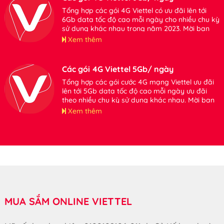
Tổng hợp các gói 4G Viettel có ưu đãi lên tới
6Gb data tốc độ cao mỗi ngày cho nhiều chu kỳ
sử dụng khác nhau trong năm 2023. Mời bạn
tham khảo.
Xem thêm
Các gói 4G Viettel 5Gb/ ngày
Tổng hợp các gói cước 4G mạng Viettel ưu đãi
lên tới 5Gb data tốc độ cao mỗi ngày ưu đãi
theo nhiều chu kỳ sử dụng khác nhau. Mời bạn
tham khảo.
Xem thêm
MUA SẮM ONLINE VIETTEL