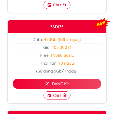
Chi tiết
3SD135
Data:
450Gb (5Gb/ ngày)
Giá:
405.000 đ
Free:
TV360 Basic
Thời hạn:
90 ngày
(Sử dụng 5Gb/ 1ngày)
ĐĂNG KÝ
Chi tiết