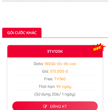
GÓI CƯỚC KHÁC
3TV125K
Data:
180Gb tốc độ cao
Giá:
375.000 đ
Free:
TV360
Thời hạn:
90 ngày
(Sử dụng 2Gb/ 1 ngày)
ĐĂNG KÝ