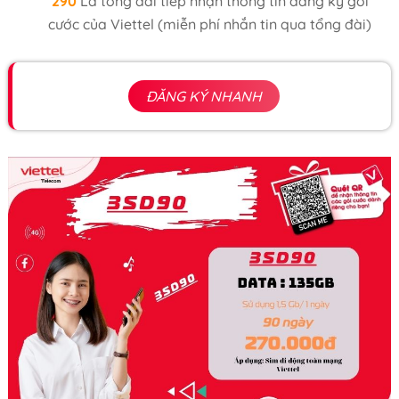
290
Là tổng đài tiếp nhận thông tin đăng ký gói
cước của Viettel (miễn phí nhắn tin qua tổng đài)
ĐĂNG KÝ NHANH