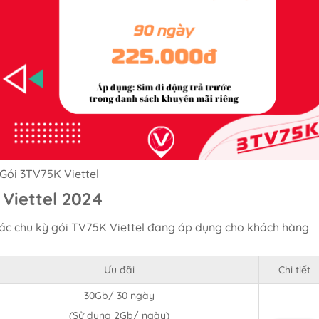
Gói 3TV75K Viettel
 Viettel 2024
ác chu kỳ gói TV75K Viettel đang áp dụng cho khách hàng
Ưu đãi
Chi tiết
30Gb/ 30 ngày
(Sử dụng 2Gb/ ngày)