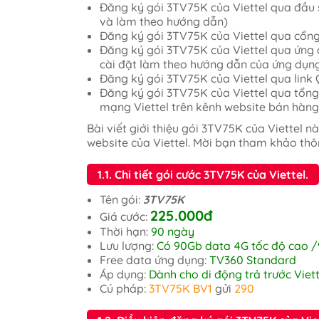
Đăng ký gói 3TV75K của Viettel qua đầu số
và làm theo hướng dẫn)
Đăng ký gói 3TV75K của Viettel qua cổn
Đăng ký gói 3TV75K của Viettel qua ứng d
cài đặt làm theo hướng dẫn của ứng dụn
Đăng ký gói 3TV75K của Viettel qua lin
Đăng ký gói 3TV75K của Viettel qua tổng 
mạng Viettel trên kênh website bán hàng 
Bài viết giới thiệu gói 3TV75K của Viettel 
website của Viettel. Mời bạn tham khảo thô
1.1. Chi tiết gói cước 3TV75K của Viettel.
Tên gói:
3TV75K
225.000đ
Giá cước:
Thời hạn:
90 ngày
Lưu lượng:
Có 90Gb data 4G tốc độ cao 
Free data ứng dụng:
TV360 Standard
Áp dụng:
Dành cho di động trả trước Viet
Cú pháp:
3TV75K BV1
gửi
290