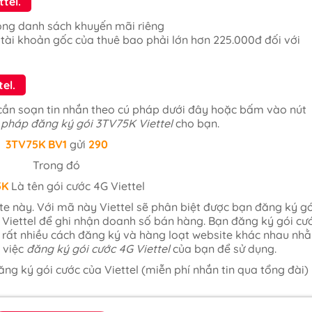
ttel.
rong danh sách khuyến mãi riêng
 tài khoản gốc của thuê bao phải lớn hơn 225.000đ đối với
el.
cần soạn tin nhắn theo cú pháp dưới đây hoặc bấm vào nút
 pháp đăng ký gói 3TV75K Viettel
cho bạn.
3TV75K
BV1
gửi
290
Trong đó
5K
Là tên gói cước 4G Viettel
te này. Với mã này Viettel sẽ phân biệt được bạn đăng ký gó
 Viettel để ghi nhận doanh số bán hàng. Bạn đăng ký gói cư
có rất nhiều cách đăng ký và hàng loạt website khác nhau nh
o việc
đăng ký gói cước 4G Viettel
của bạn để sử dụng.
ăng ký gói cước của Viettel (miễn phí nhắn tin qua tổng đài)