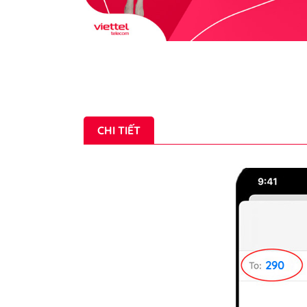
CHI TIẾT
290