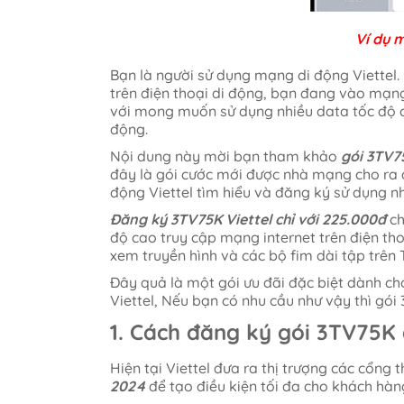
Ví dụ 
Bạn là người sử dụng mạng di động Viettel. 
trên điện thoại di động, bạn đang vào mạn
với mong muốn sử dụng nhiều data tốc độ c
động.
Nội dung này mời bạn tham khảo
gói 3TV75
đây là gói cước mới được nhà mạng cho ra 
động Viettel tìm hiểu và đăng ký sử dụng n
Đăng ký 3TV75K Viettel chỉ với 225.000đ
ch
độ cao truy cập mạng internet trên điện th
xem truyền hình và các bộ fim dài tập trên 
Đây quả là một gói ưu đãi đặc biệt dành c
Viettel, Nếu bạn có nhu cầu như vậy thì gó
1. Cách đăng ký gói 3TV75K 
Hiện tại Viettel đưa ra thị trượng các cổng 
2024
để tạo điều kiện tối đa cho khách hà