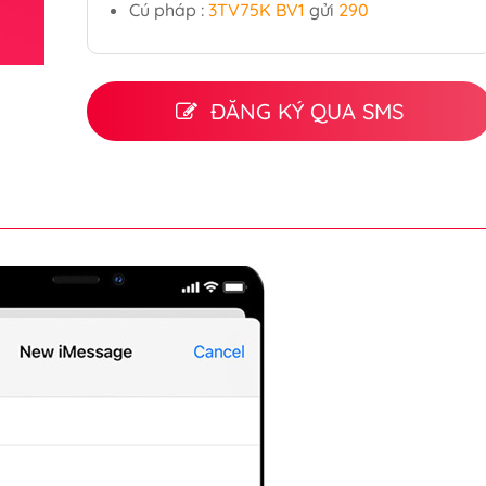
Cú pháp :
3TV75K BV1
gửi
290
ĐĂNG KÝ QUA SMS