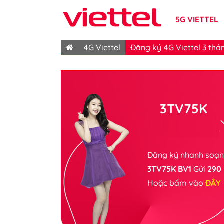
5G VIETTEL
4G Viettel
Đăng ký 4G Viettel 3 thá
3TV75K
Đăng ký nhanh soạn 
3TV75K BV1
Gửi
290
Hoặc bấm vào
ĐÂY