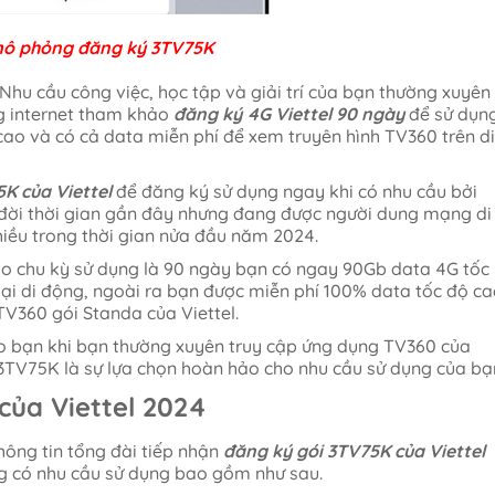
mô phỏng đăng ký 3TV75K
Nhu cầu công việc, học tập và giải trí của bạn thường xuyên
g internet tham khảo
đăng ký 4G Viettel 90 ngày
để sử dụn
ao và có cả data miễn phí để xem truyên hình TV360 trên di
K của Viettel
để đăng ký sử dụng ngay khi có nhu cầu bởi
đời thời gian gần đây nhưng đang được người dung mạng di
hiều trong thời gian nửa đầu năm 2024.
o chu kỳ sử dụng là 90 ngày bạn có ngay 90Gb data 4G tốc
oại di động, ngoài ra bạn được miễn phí 100% data tốc độ c
TV360 gói Standa của Viettel.
ho bạn khi bạn thường xuyên truy cập ứng dụng TV360 của
i 3TV75K là sự lựa chọn hoàn hảo cho nhu cầu sử dụng của bạ
của Viettel 2024
thông tin tổng đài tiếp nhận
đăng ký gói 3TV75K của Viettel
ng có nhu cầu sử dụng bao gồm như sau.