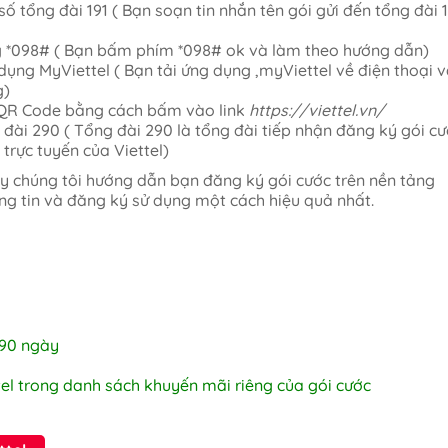
 tổng đài 191 ( Bạn soạn tin nhắn tên gói gửi đến tổng đài 
g *098# ( Bạn bấm phím *098# ok và làm theo hướng dẫn)
ụng MyViettel ( Bạn tải ứng dụng ,myViettel về điện thoại 
g)
k QR Code bằng cách bấm vào link
https://viettel.vn/
đài 290 ( Tổng đài 290 là tổng đài tiếp nhận đăng ký gói c
trực tuyến của Viettel)
này chúng tôi hướng dẫn bạn đăng ký gói cước trên nền tảng
ng tin và đăng ký sử dụng một cách hiệu quả nhất.
/90 ngày
tel trong danh sách khuyến mãi riêng của gói cước