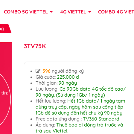
COMBO 5G VIETTEL
4G VIETTEL
COMBO 4G VIE
ng
3TV75K
:
596
người đăng ký
Giá cước:
225.000 đ
Thời gian:
90 ngày
Lưu lượng:
Có 90Gb data 4G tốc độ cao/
tin:
90 ngày. (Sử dụng 1Gb/ 1 ngày)
Hết lưu lượng:
Hết 1Gb data/ 1 ngày tạm
dừng truy cập, ngày hôm sau cộng tiếp
1Gb để sử dụng đến hết chu kỳ 90 ngày
Free data ứng dụng :
TV360 Standard
Áp dụng:
Thuê bao di động trả trước và
trả sau Viettel.