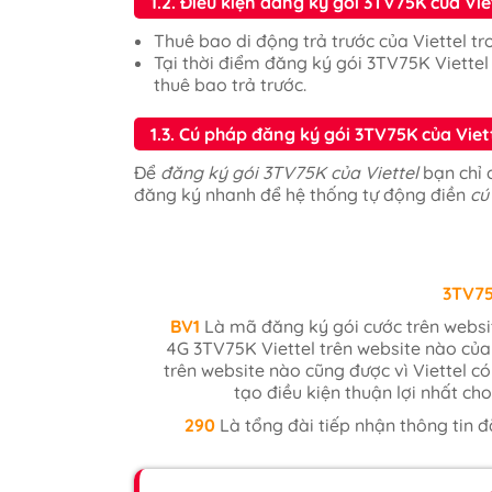
1.2. Điều kiện đăng ký gói 3TV75K của Vie
Thuê bao di động trả trước của Viettel t
Tại thời điểm đăng ký gói 3TV75K Viettel
thuê bao trả trước.
1.3. Cú pháp đăng ký gói 3TV75K của Viett
Để
đăng ký gói 3TV75K của Viettel
bạn chỉ 
đăng ký nhanh để hệ thống tự động điền
cú
3TV7
BV1
Là mã đăng ký gói cước trên websi
4G 3TV75K Viettel trên website nào của
trên website nào cũng được vì Viettel 
tạo điều kiện thuận lợi nhất ch
290
Là tổng đài tiếp nhận thông tin đ