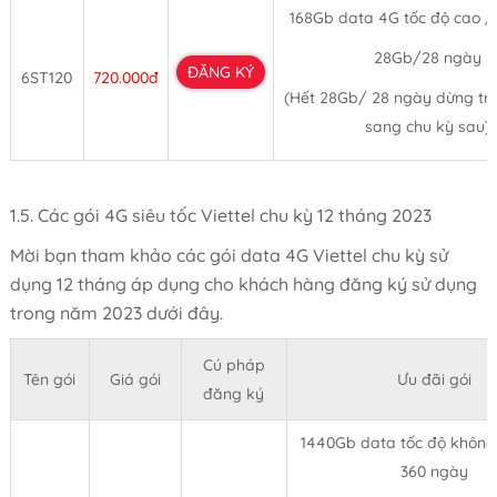
168Gb data 4G tốc độ cao /
28Gb/28 ngày
ĐĂNG KÝ
6ST120
720.000đ
(Hết 28Gb/ 28 ngày dừng tr
sang chu kỳ sau)
1.5. Các gói 4G siêu tốc Viettel chu kỳ 12 tháng 2023
Mời bạn tham khảo các gói data 4G Viettel chu kỳ sử
dụng 12 tháng áp dụng cho khách hàng đăng ký sử dụng
trong năm 2023 dưới đây.
Cú pháp
Tên gói
Giá gói
Ưu đãi gói
đăng ký
1440Gb data tốc độ không 
360 ngày