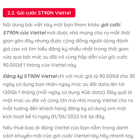
2.2. Gói cước ST90N Viettel
Nội dung bài viết này mời bạn tham khảo
gói cước
ST90N của Viettel
mới được nhà mạng cho ra mắt thời
gian gân đây nhưng được cộng đồng người dùng đánh
giá cao và tìm hiểu đăng ký nhiều nhất trong thời gian
vừa qua bởi mức ưu đãi vô cùng hấp dẫn của gói cước
90.000đ 1 tháng của Viettel này.
Đăng ký ST90N Viettel
chỉ với mức giá là 90.000đ cho 30
ngày sử dụng bạn nhận ngay mức ưu đãi data lên tời
120Gb 1 tháng (mỗi ngày sử dụng 4Gb data). Đây quả là
một mức ưu đãi vô cùng lớn mà nhà mạng Viettel cho ra
mắt hướng đến khách hàng đăng ký sử dụng sim mới
kích hoạt kể từ ngày 01/06/2022 trở lại đây.
Nếu thuê bao di động Viettel của bạn nằm trong danh
sách khuyến mãi của
gói cước Viettel
này hãy nhanh tay