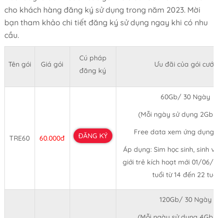
cho khách hàng đăng ký sử dụng trong năm 2023. Mời
bạn tham khảo chi tiết đăng ký sử dụng ngay khi có nhu
cầu.
Cú pháp
Tên gói
Giá gói
Ưu đãi của gói cước
đăng ký
60Gb/ 30 Ngày
(Mỗi ngày sử dụng 2Gb 
Free data xem ứng dụng 
ĐĂNG KÝ
TRE60
60.000đ
Áp dụng: Sim học sinh, sinh v
giới trẻ kích hoạt mới 01/06/
tuổi từ 14 đến 22 tuổ
120Gb/ 30 Ngày
(Mỗi ngày sử dụng 4Gb 