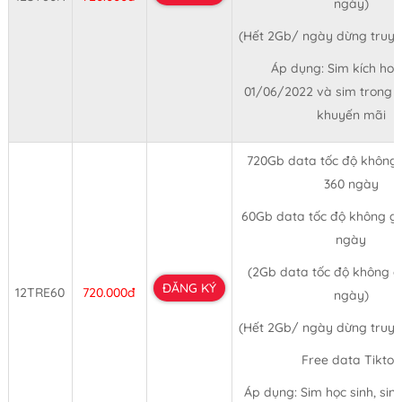
ngày)
(Hết 2Gb/ ngày dừng truy
Áp dụng: Sim kích hoạ
01/06/2022 và sim trong 
khuyến mãi
720Gb data tốc độ không 
360 ngày
60Gb data tốc độ không gi
ngày
(2Gb data tốc độ không gi
ĐĂNG KÝ
12TRE60
720.000đ
ngày)
(Hết 2Gb/ ngày dừng truy
Free data Tiktok
Áp dụng: Sim học sinh, sinh