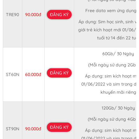
Free data xem ứng dụng 
TRE90
90.000đ
ĐĂNG KÝ
Áp dụng: Sim học sinh, sinh v
giới trẻ kích hoạt mới 01/06/
tuổi từ 14 đến 22 tuổ
60Gb/ 30 Ngày
(Mỗi ngày sử dụng 2Gb 
ĐĂNG KÝ
ST60N
60.000đ
Áp dụng: sim kích hoạt mớ
01/06/2022 và sim trong d
khuyến mãi riêng
120Gb/ 30 Ngày
(Mỗi ngày sử dụng 4Gb 
ĐĂNG KÝ
ST90N
90.000đ
Áp dụng: sim kích hoạt mớ
01/06/2022 và sim trong d