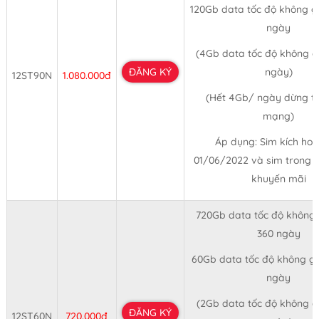
120Gb data tốc độ không gi
ngày
(4Gb data tốc độ không gi
ĐĂNG KÝ
ngày)
12ST90N
1.080.000đ
(Hết 4Gb/ ngày dừng t
mạng)
Áp dụng: Sim kích hoạ
01/06/2022 và sim trong 
khuyến mãi
720Gb data tốc độ không 
360 ngày
60Gb data tốc độ không gi
ngày
(2Gb data tốc độ không gi
ĐĂNG KÝ
12ST60N
720.000đ