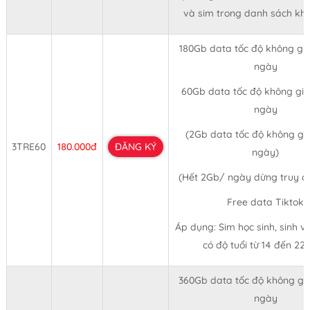
và sim trong danh sách kh
180Gb data tốc độ không giớ
ngày
60Gb data tốc độ không giớ
ngày
(2Gb data tốc độ không giớ
3TRE60
180.000đ
ĐĂNG KÝ
ngày)
(Hết 2Gb/ ngày dừng truy 
Free data Tiktok
Áp dụng: Sim học sinh, sinh viê
có độ tuổi từ 14 đến 22 
360Gb data tốc độ không giớ
ngày