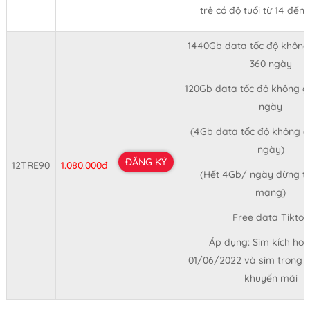
trẻ có độ tuổi từ 14 đến 
1440Gb data tốc độ không 
360 ngày
120Gb data tốc độ không gi
ngày
(4Gb data tốc độ không gi
ngày)
ĐĂNG KÝ
12TRE90
1.080.000đ
(Hết 4Gb/ ngày dừng t
mạng)
Free data Tiktok
Áp dụng: Sim kích hoạ
01/06/2022 và sim trong 
khuyến mãi