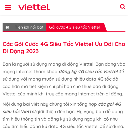
Tiện ích nổi bật
Gói cước 4G siêu tốc Viettel
Các Gói Cước 4G Siêu Tốc Viettel Ưu Đãi Cho
Di Động 2023
Bạn là người sử dụng mạng di động Viettel. Bạn đang vào
mạng internet tham khảo
đăng ký 4G siêu tốc Viettel
để
sử dụng với mong muốn sử dụng nhiều data 4G tốc độ
cao hơn mà tiết kiệm chi phí hơn cho thuê bao di động
Viettel của mình khi truy cập mạng internet trên di động.
Nội dung bài viết này chúng tôi xin tổng hợp
các gói 4G
siêu tốc Viettel
giới thiệu đến bạn. Hy vọng bạn dễ dàng
tìm hiểu thông tin và đăng ký sử dụng ngay khi có nhu
cầu tìm hiểu đăng ký data 4G siêu tốc Viettel để sử dụng.