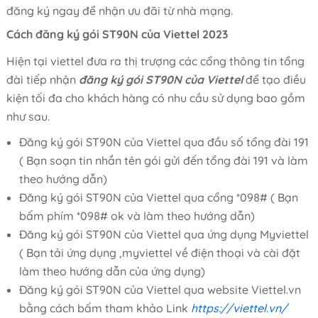
đăng ký ngay để nhận ưu đãi từ nhà mạng.
Cách đăng ký gói ST90N của Viettel 2023
Hiện tại viettel đưa ra thị trượng các cổng thông tin tổng
đài tiếp nhận
đăng ký gói ST90N của Viettel
để tạo điều
kiện tối đa cho khách hàng có nhu cầu sử dụng bao gồm
như sau.
Đăng ký gói ST90N của Viettel qua đầu số tổng đài 191
( Bạn soạn tin nhắn tên gói gửi đến tổng đài 191 và làm
theo hướng dẫn)
Đăng ký gói ST90N của Viettel qua cổng *098# ( Bạn
bấm phím *098# ok và làm theo hướng dẫn)
Đăng ký gói ST90N của Viettel qua ứng dụng Myviettel
( Bạn tải ứng dụng ,myviettel về điện thoại và cài đặt
làm theo hướng dẫn của ứng dụng)
Đăng ký gói ST90N của Viettel qua website Viettel.vn
bằng cách bấm tham khảo Link
https://viettel.vn/