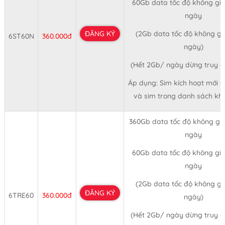
60Gb data tốc độ không giớ
ngày
ĐĂNG KÝ
(2Gb data tốc độ không giớ
6ST60N
360.000đ
ngày)
(Hết 2Gb/ ngày dừng truy 
Áp dụng: Sim kích hoạt mới 
và sim trong danh sách kh
360Gb data tốc độ không giớ
ngày
60Gb data tốc độ không giớ
ngày
(2Gb data tốc độ không giớ
ĐĂNG KÝ
6TRE60
360.000đ
ngày)
(Hết 2Gb/ ngày dừng truy 