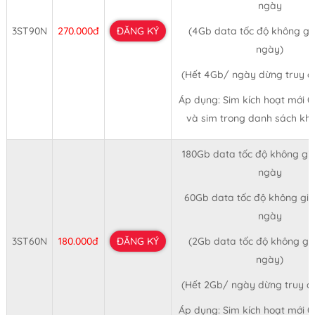
ngày
3ST90N
270.000đ
ĐĂNG KÝ
(4Gb data tốc độ không giớ
ngày)
(Hết 4Gb/ ngày dừng truy 
Áp dụng: Sim kích hoạt mới 
và sim trong danh sách kh
180Gb data tốc độ không giớ
ngày
60Gb data tốc độ không giớ
ngày
3ST60N
180.000đ
ĐĂNG KÝ
(2Gb data tốc độ không giớ
ngày)
(Hết 2Gb/ ngày dừng truy 
Áp dụng: Sim kích hoạt mới 