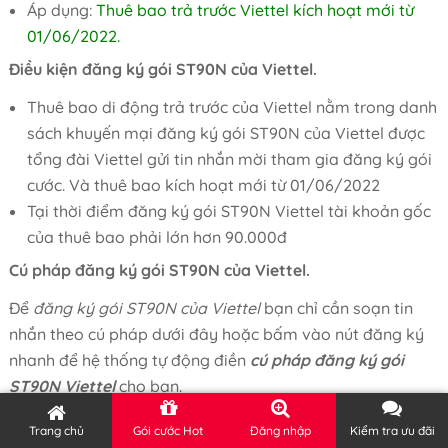
Áp dụng:
Thuê bao trả trước Viettel kích hoạt mới từ
01/06/2022.
Điều kiện đăng ký gói ST90N của Viettel.
Thuê bao di động trả trước của Viettel nằm trong danh
sách khuyến mại đăng ký gói ST90N của Viettel được
tổng đài Viettel gửi tin nhắn mời tham gia đăng ký gói
cước. Và thuê bao kích hoạt mới từ 01/06/2022
Tại thời điểm đăng ký gói ST90N Viettel tài khoản gốc
của thuê bao phải lớn hơn 90.000đ
Cú pháp đăng ký gói ST90N của Viettel.
Để
đăng ký gói ST90N của Viettel
bạn chỉ cần soạn tin
nhắn theo cú pháp dưới đây hoặc bấm vào nút đăng ký
nhanh để hệ thống tự động điền
cú pháp đăng ký gói
ST90N Viettel
cho bạn.
ST90N
BV1
gửi
290
Trang chủ
Gói cước Hot
Đăng nhập
Kiểm tra ưu đãi