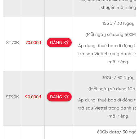
khuyến mãi riêng
15Gb / 30 Ngày
(Mỗi ngày sử dụng 500Mb
ST70K
70.000đ
ĐĂNG KÝ
Áp dụng: thuê bao di động tr
trả sau Viettel trong danh s
mãi riêng
30Gb / 30 Ngày
(Mỗi ngày sử dụng 1Gb 
ST90K
90.000đ
ĐĂNG KÝ
Áp dụng: thuê bao di động tr
trả sau Viettel trong danh s
mãi riêng
60Gb data/ 30 ngà