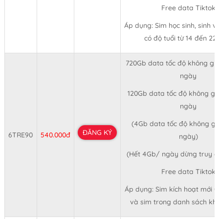
Free data Tiktok
Áp dụng: Sim học sinh, sinh viê
có độ tuổi từ 14 đến 22 
720Gb data tốc độ không giớ
ngày
120Gb data tốc độ không giớ
ngày
(4Gb data tốc độ không giớ
ĐĂNG KÝ
6TRE90
540.000đ
ngày)
(Hết 4Gb/ ngày dừng truy 
Free data Tiktok
Áp dụng: Sim kích hoạt mới 
và sim trong danh sách kh