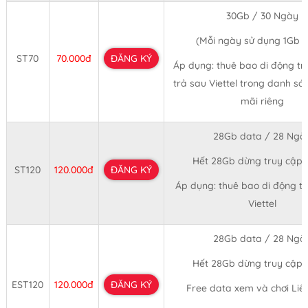
30Gb / 30 Ngày
(Mỗi ngày sử dụng 1Gb 
ST70
70.000đ
ĐĂNG KÝ
Áp dụng: thuê bao di động tr
trả sau Viettel trong danh s
mãi riêng
28Gb data / 28 Ngà
Hết 28Gb dừng truy cập
ST120
120.000đ
ĐĂNG KÝ
Áp dụng: thuê bao di động 
Viettel
28Gb data / 28 Ngà
Hết 28Gb dừng truy cập
EST120
120.000đ
ĐĂNG KÝ
Free data xem và chơi Li