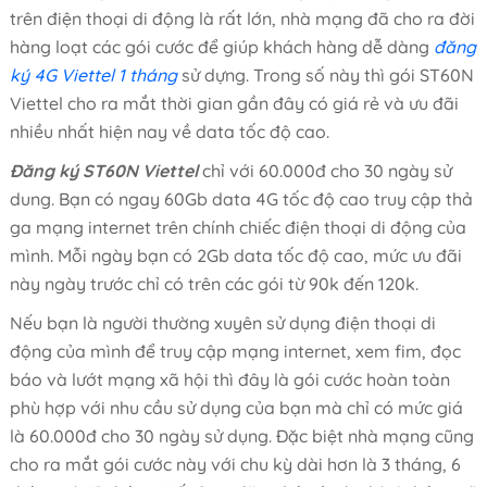
trên điện thoại di động là rất lớn, nhà mạng đã cho ra đời
hàng loạt các gói cước để giúp khách hàng dễ dàng
đăng
ký 4G Viettel 1 tháng
sử dựng. Trong số này thì gói ST60N
Viettel cho ra mắt thời gian gần đây có giá rẻ và ưu đãi
nhiều nhất hiện nay về data tốc độ cao.
Đăng ký ST60N Viettel
chỉ với 60.000đ cho 30 ngày sử
dung. Bạn có ngay 60Gb data 4G tốc độ cao truy cập thả
ga mạng internet trên chính chiếc điện thoại di động của
mình. Mỗi ngày bạn có 2Gb data tốc độ cao, mức ưu đãi
này ngày trước chỉ có trên các gói từ 90k đến 120k.
Nếu bạn là người thường xuyên sử dụng điện thoại di
động của mình để truy cập mạng internet, xem fim, đọc
báo và lướt mạng xã hội thì đây là gói cước hoàn toàn
phù hợp với nhu cầu sử dụng của bạn mà chỉ có mức giá
là 60.000đ cho 30 ngày sử dụng. Đặc biệt nhà mạng cũng
cho ra mắt gói cước này với chu kỳ dài hơn là 3 tháng, 6