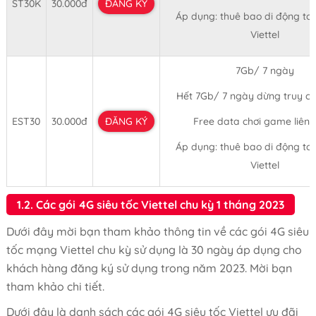
ST30K
30.000đ
ĐĂNG KÝ
Áp dụng: thuê bao di động t
Viettel
7Gb/ 7 ngày
Hết 7Gb/ 7 ngày dừng truy 
EST30
30.000đ
ĐĂNG KÝ
Free data chơi game liên
Áp dụng: thuê bao di động t
Viettel
1.2. Các gói 4G siêu tốc Viettel chu kỳ 1 tháng 2023
Dưới đây mời bạn tham khảo thông tin về các gói 4G siêu
tốc mạng Viettel chu kỳ sử dụng là 30 ngày áp dụng cho
khách hàng đăng ký sử dụng trong năm 2023. Mời bạn
tham khảo chi tiết.
Dưới đây là danh sách các gói 4G siêu tốc Viettel ưu đãi