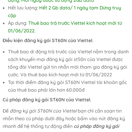
dụng. Mỗi ngày được sử dụng 2Gb data
Hết lưu lượng:
Hết 2 Gb data/ 1 ngày tạm Dừng truy
cập
Áp dụng:
Thuê bao trả trước Viettel kích hoạt mới từ
01/06/2022.
Điều kiện đăng ký gói ST60N của Viettel.
Thuê bao di động trả trước của Viettel nằm trong danh
sách khuyến mại đăng ký gói st50n của Viettel được
tổng đài Viettel gửi tin nhắn mời tham gia đăng ký gói
cước. Và thuê bao kích hoạt mới từ 01/06/2022
Tại thời điểm đăng ký gói ST60N Viettel tài khoản gốc
của thuê bao phải lớn hơn 60.000đ
Cú pháp đăng ký gói ST60N của Viettel.
Để
đăng ký gói ST60N của Viettel
bạn chỉ cần soạn tin
nhắn theo cú pháp dưới đây hoặc bấm vào nút đăng ký
nhanh để hệ thống tự động điền
cú pháp đăng ký gói