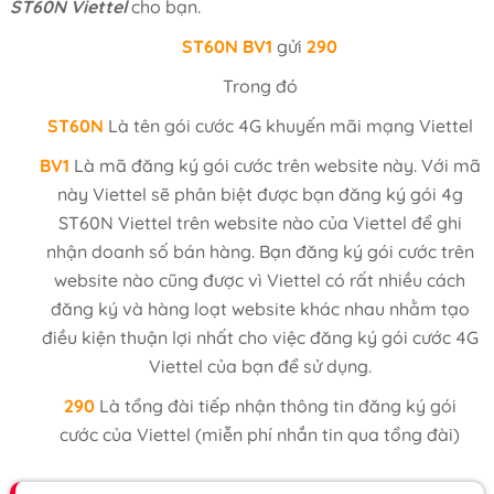
ST60N Viettel
cho bạn.
ST60N
BV1
gửi
290
Trong đó
ST60N
Là tên gói cước 4G khuyến mãi mạng Viettel
BV1
Là mã đăng ký gói cước trên website này. Với mã
này Viettel sẽ phân biệt được bạn đăng ký gói 4g
ST60N Viettel trên website nào của Viettel để ghi
nhận doanh số bán hàng. Bạn đăng ký gói cước trên
website nào cũng được vì Viettel có rất nhiều cách
đăng ký và hàng loạt website khác nhau nhằm tạo
điều kiện thuận lợi nhất cho việc đăng ký gói cước 4G
Viettel của bạn để sử dụng.
290
Là tổng đài tiếp nhận thông tin đăng ký gói
cước của Viettel (miễn phí nhắn tin qua tổng đài)