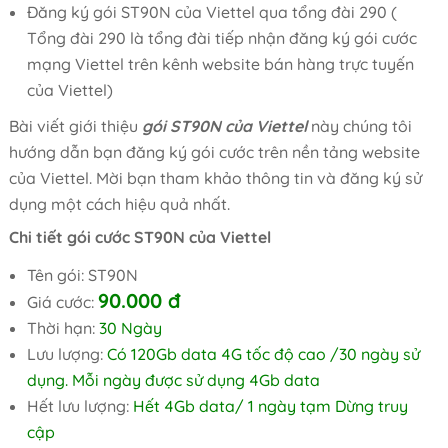
Đăng ký gói ST90N của Viettel qua tổng đài 290 (
Tổng đài 290 là tổng đài tiếp nhận đăng ký gói cước
mạng Viettel trên kênh website bán hàng trực tuyến
của Viettel)
Bài viết giới thiệu
gói ST90N của Viettel
này chúng tôi
hướng dẫn bạn đăng ký gói cước trên nền tảng website
của Viettel. Mời bạn tham khảo thông tin và đăng ký sử
dụng một cách hiệu quả nhất.
Chi tiết gói cước ST90N của Viettel
Tên gói: ST90N
90.000
đ
Giá cước:
Thời hạn:
30 Ngày
Lưu lượng:
Có 120Gb data 4G tốc độ cao /30 ngày sử
dụng. Mỗi ngày được sử dụng 4Gb data
Hết lưu lượng:
Hết 4Gb data/ 1 ngày tạm Dừng truy
cập