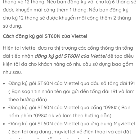
tháng và 12 tháng. Nếu bạn đăng ký với chu kỳ 6 tháng sẽ
được khuyến mãi cộng thêm 1 tháng. Nếu bạn đăng ký
chu kỳ 12 tháng sẽ được khuyến mãi cộng thêm 2 tháng
sử dụng.
Cách đăng ký gói ST60N của Viettel
Hiện tại viettel đưa ra thị trượng các cổng thông tin tổng
đài tiếp nhận
đăng ký gói ST60N của Viettel
để tạo điều
kiện tối đa cho khách hàng có nhu cầu sử dụng bao gồm
như sau.
Đăng ký gói ST60N của Viettel qua đầu số tổng đài 191
( Bạn soạn tin nhắn tên gói gửi đến tổng đài 191 và làm
theo hướng dẫn)
Đăng ký gói ST60N của Viettel qua cổng *098# ( Bạn
bấm phím *098# ok và làm theo hướng dẫn)
Đăng ký gói ST60N của Viettel qua ứng dụng Myviettel
( Bạn tải ứng dụng ,myviettel về điện thoại và cài đặt