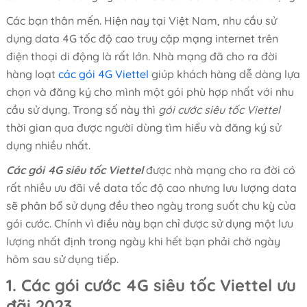
Các bạn thân mến. Hiện nay tại Việt Nam, nhu cầu sử
dụng data 4G tốc độ cao truy cập mạng internet trên
điện thoại di động là rất lớn. Nhà mạng đã cho ra đời
hàng loạt
các gói 4G Viettel
giúp khách hàng dễ dàng lựa
chọn và đăng ký cho mình một gói phù hợp nhất với nhu
cầu sử dụng. Trong số này thì
gói cước siêu tốc Viettel
thời gian qua được người dùng tìm hiểu và đăng ký sử
dụng nhiều nhất.
Các gói 4G siêu tốc Viettel
được nhà mạng cho ra đời có
rất nhiều ưu đãi về data tốc độ cao nhưng lưu lượng data
sẽ phân bổ sử dụng đều theo ngày trong suốt chu kỳ của
gói cước. Chính vì điều này bạn chỉ được sử dụng một lưu
lượng nhất định trong ngày khi hết bạn phải chờ ngày
hôm sau sử dụng tiếp.
1. Các gói cước 4G siêu tốc Viettel ưu
đãi 2023