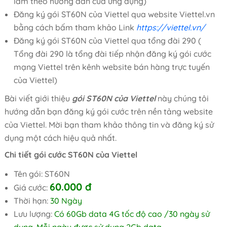
làm theo hướng dẫn của ứng dụng)
Đăng ký gói ST60N của Viettel qua website Viettel.vn
bằng cách bấm tham khảo Link
https://viettel.vn/
Đăng ký gói ST60N của Viettel qua tổng đài 290 (
Tổng đài 290 là tổng đài tiếp nhận đăng ký gói cước
mạng Viettel trên kênh website bán hàng trực tuyến
của Viettel)
Bài viết giới thiệu
gói ST60N của Viettel
này chúng tôi
hướng dẫn bạn đăng ký gói cước trên nền tảng website
của Viettel. Mời bạn tham khảo thông tin và đăng ký sử
dụng một cách hiệu quả nhất.
Chi tiết gói cước ST60N của Viettel
Tên gói: ST60N
60.000
đ
Giá cước:
Thời hạn:
30 Ngày
Lưu lượng:
Có 60Gb data 4G tốc độ cao /30 ngày sử