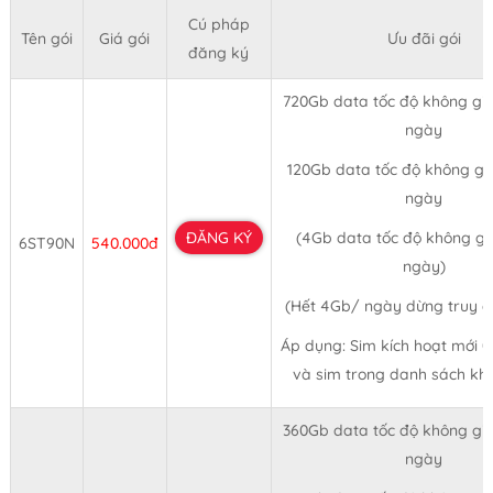
Cú pháp
Tên gói
Giá gói
Ưu đãi gói
đăng ký
720Gb data tốc độ không giớ
ngày
120Gb data tốc độ không giớ
ngày
ĐĂNG KÝ
(4Gb data tốc độ không giớ
6ST90N
540.000đ
ngày)
(Hết 4Gb/ ngày dừng truy 
Áp dụng: Sim kích hoạt mới 
và sim trong danh sách kh
360Gb data tốc độ không giớ
ngày