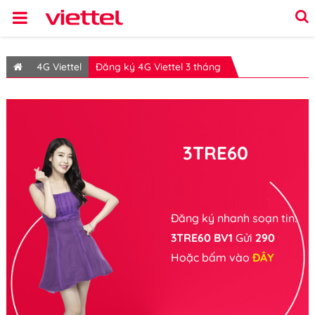
4G Viettel
Đăng ký 4G Viettel 3 tháng
3TRE60
Đăng ký nhanh soạn tin:
3TRE60 BV1
Gửi
290
Hoặc bấm vào
ĐÂY