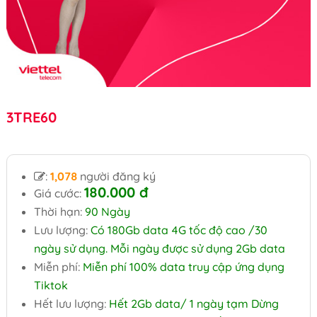
3TRE60
:
1,078
người đăng ký
180.000
đ
Giá cước:
Thời hạn:
90 Ngày
Lưu lượng:
Có 180Gb data 4G tốc độ cao /30
ngày sử dụng. Mỗi ngày được sử dụng 2Gb data
Miễn phí:
Miễn phí 100% data truy cập ứng dụng
Tiktok
Hết lưu lượng:
Hết 2Gb data/ 1 ngày tạm Dừng