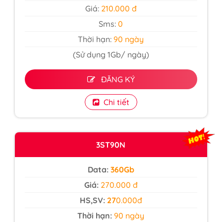
Giá:
210.000 đ
Sms:
0
Thời hạn:
90 ngày
(Sử dụng 1Gb/ ngày)
ĐĂNG KÝ
Chi tiết
3ST90N
Data:
360Gb
Giá:
270.000 đ
HS,SV:
27
0.000đ
Thời hạn:
90 ngày