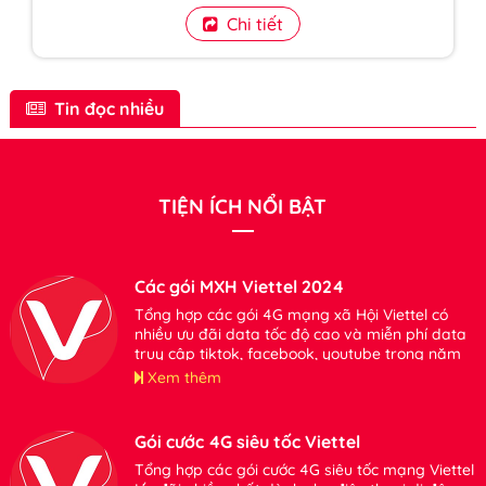
Chi tiết
Tin đọc nhiều
TIỆN ÍCH NỔI BẬT
Các gói MXH Viettel 2024
Tổng hợp các gói 4G mạng xã Hội Viettel có
nhiều ưu đãi data tốc độ cao và miễn phí data
truy cập tiktok, facebook, youtube trong năm
2024. Mời bạn tham khảo đăng ký sử dụng khi
Xem thêm
có nhu cầu
Gói cước 4G siêu tốc Viettel
Tổng hợp các gói cước 4G siêu tốc mạng Viettel