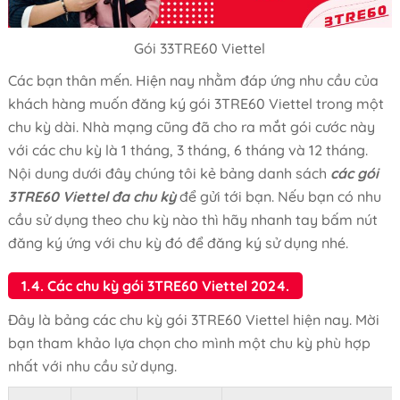
Gói 33TRE60 Viettel
Các bạn thân mến. Hiện nay nhằm đáp ứng nhu cầu của
khách hàng muốn đăng ký gói 3TRE60 Viettel trong một
chu kỳ dài. Nhà mạng cũng đã cho ra mắt gói cước này
với các chu kỳ là 1 tháng, 3 tháng, 6 tháng và 12 tháng.
Nội dung dưới đây chúng tôi kẻ bảng danh sách
các gói
3TRE60 Viettel đa chu kỳ
để gửi tới bạn. Nếu bạn có nhu
cầu sử dụng theo chu kỳ nào thì hãy nhanh tay bấm nút
đăng ký ứng với chu kỳ đó để đăng ký sử dụng nhé.
1.4. Các chu kỳ gói 3TRE60 Viettel 2024.
Đây là bảng các chu kỳ gói 3TRE60 Viettel hiện nay. Mời
bạn tham khảo lựa chọn cho mình một chu kỳ phù hợp
nhất với nhu cầu sử dụng.