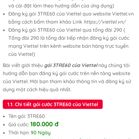
và cài đặt làm theo hướng dẫn của ứng dụng)
Đăng ký gói 3TRE60 của Viettel qua website Viettel.vn
bằng cách bấm tham khảo Link
https://viettel.vn/
Đăng ký gói 3TRE60 của Viettel qua tổng đài 290 (
Tổng đài 290 là tổng đài tiếp nhận đăng ký gói cước
mạng Viettel trên kênh website bán hàng trực tuyến
của Viettel)
Bài viết giới thiệu
gói 3TRE60 của Viettel
này chúng tôi
hướng dẫn bạn đăng ký gói cước trên nền tảng website
của Viettel. Mời bạn tham khảo thông tin và đăng ký sử
dụng một cách hiệu quả nhất.
1.1. Chi tiết gói cước 3TRE60 của Viettel
Tên gói: 3TRE60
180.000
đ
Giá cước:
Thời hạn:
90 Ngày