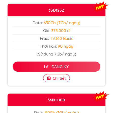
3SD125Z
Data:
630Gb (7Gb/ ngày)
Giá:
375.000 đ
Free:
TV360 Basic
Thời hạn:
90 ngày
(Sử dụng 7Gb/ ngày)
ĐĂNG KÝ
Chi tiết
3MXH100
Data:
90Gb (1Gb/ ngày)