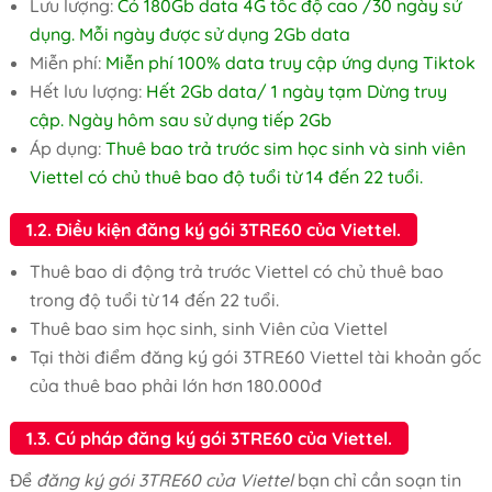
Lưu lượng:
Có 180Gb data 4G tốc độ cao /30 ngày sử
dụng. Mỗi ngày được sử dụng 2Gb data
Miễn phí:
Miễn phí 100% data truy cập ứng dụng Tiktok
Hết lưu lượng:
Hết 2Gb data/ 1 ngày tạm Dừng truy
cập. Ngày hôm sau sử dụng tiếp 2Gb
Áp dụng:
Thuê bao trả trước sim học sinh và sinh viên
Viettel có chủ thuê bao độ tuổi từ 14 đến 22 tuổi.
1.2. Điều kiện đăng ký gói 3TRE60 của Viettel.
Thuê bao di động trả trước Viettel có chủ thuê bao
trong độ tuổi từ 14 đến 22 tuổi.
Thuê bao sim học sinh, sinh Viên của Viettel
Tại thời điểm đăng ký gói 3TRE60 Viettel tài khoản gốc
của thuê bao phải lớn hơn 180.000đ
1.3. Cú pháp đăng ký gói 3TRE60 của Viettel.
Để
đăng ký gói 3TRE60 của Viettel
bạn chỉ cần soạn tin