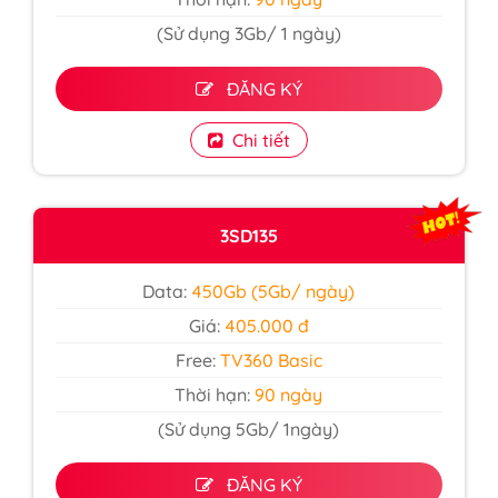
(Sử dụng 3Gb/ 1 ngày)
ĐĂNG KÝ
Chi tiết
3SD135
Data:
450Gb (5Gb/ ngày)
Giá:
405.000 đ
Free:
TV360 Basic
Thời hạn:
90 ngày
(Sử dụng 5Gb/ 1ngày)
ĐĂNG KÝ