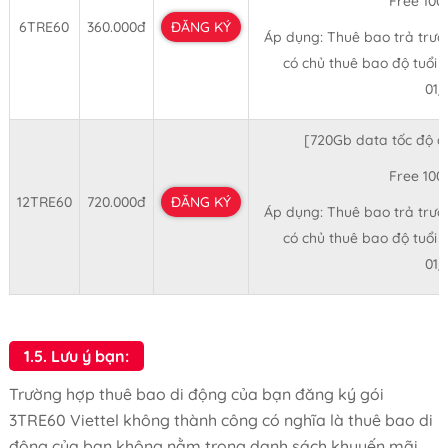
Free 100
6TRE60
360.000đ
ĐĂNG KÝ
Áp dụng: Thuê bao trả trước 
có chủ thuê bao độ tuổi t
01
[720Gb data tốc độ 
Free 100
12TRE60
720.000đ
ĐĂNG KÝ
Áp dụng: Thuê bao trả trước 
có chủ thuê bao độ tuổi t
01
1.5. Lưu ý bạn:
Trường hợp thuê bao di động của bạn đăng ký gói
3TRE60 Viettel không thành công có nghĩa là thuê bao di
động của bạn không nằm trong danh sách khuyến mãi