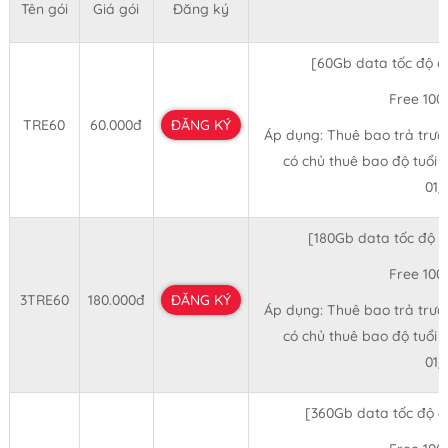
Tên gói
Giá gói
Đăng ký
[60Gb data tốc độ 
Free 100
TRE60
60.000đ
ĐĂNG KÝ
Áp dụng: Thuê bao trả trước 
có chủ thuê bao độ tuổi t
01
[180Gb data tốc độ 
Free 100
3TRE60
180.000đ
ĐĂNG KÝ
Áp dụng: Thuê bao trả trước 
có chủ thuê bao độ tuổi t
01
[360Gb data tốc độ 