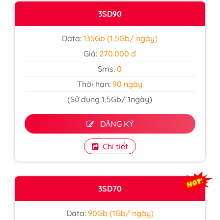
3SD90
Data:
135Gb (1,5Gb/ ngày)
Giá:
270.000 đ
Sms:
0
Thời hạn:
90 ngày
(Sử dụng 1,5Gb/ 1ngày)
ĐĂNG KÝ
Chi tiết
3SD70
Data:
90Gb (1Gb/ ngày)