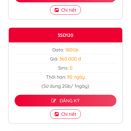
Chi tiết
3SD120
Data:
180Gb
Giá:
360.000 đ
Sms:
0
Thời hạn:
90 ngày
(Sử dụng 2Gb/ 1ngày)
ĐĂNG KÝ
Chi tiết