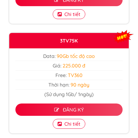
Chi tiết
3TV75K
Data:
90Gb tốc độ cao
Giá:
225.000 đ
Free:
TV360
Thời hạn:
90 ngày
(Sử dụng 1Gb/ 1ngày)
ĐĂNG KÝ
Chi tiết