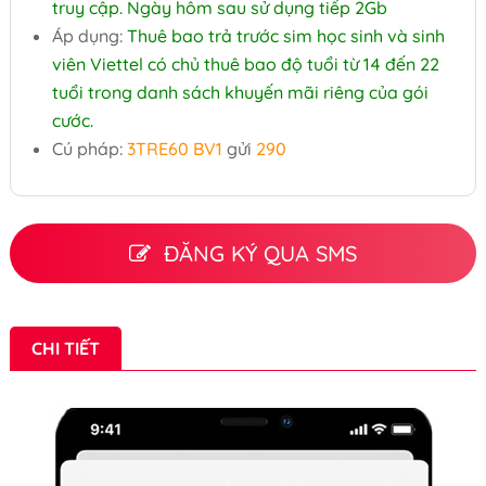
truy cập. Ngày hôm sau sử dụng tiếp 2Gb
Áp dụng:
Thuê bao trả trước sim học sinh và sinh
viên Viettel có chủ thuê bao độ tuổi từ 14 đến 22
tuổi trong danh sách khuyến mãi riêng của gói
cước.
Cú pháp:
3TRE60 BV1
gửi
290
ĐĂNG KÝ QUA SMS
CHI TIẾT