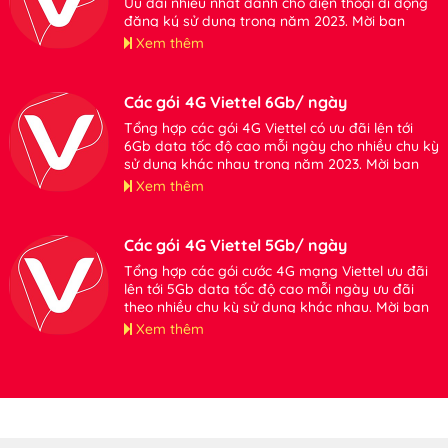
Ưu đãi nhiều nhất dành cho điện thoại di động
đăng ký sử dụng trong năm 2023. Mời bạn
tham khảo thông tin chi tiết.
Xem thêm
Các gói 4G Viettel 6Gb/ ngày
Tổng hợp các gói 4G Viettel có ưu đãi lên tới
6Gb data tốc độ cao mỗi ngày cho nhiều chu kỳ
sử dụng khác nhau trong năm 2023. Mời bạn
tham khảo.
Xem thêm
Các gói 4G Viettel 5Gb/ ngày
Tổng hợp các gói cước 4G mạng Viettel ưu đãi
lên tới 5Gb data tốc độ cao mỗi ngày ưu đãi
theo nhiều chu kỳ sử dụng khác nhau. Mời bạn
tham khảo.
Xem thêm