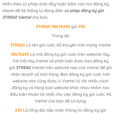
nhắn theo cú pháp dưới đây hoặc bấm vào nút đăng ký
nhanh để hệ thống tự động điền
cú pháp đăng ký gói
3TRE60 Viettel
cho bạn.
3TRE60
38676290
gửi
290
Trong đó
3TRE60
Là tên gói cước 4G khuyến mãi mạng Viettel
38676290
Là mã đăng ký gói cước trên website này.
Với mã này Viettel sẽ phân biệt được bạn đăng ký
gói
3TRE60
Viettel trên website nào của Viettel để ghi
nhận doanh số bán hàng. Bạn đăng ký gói cước trên
website nào cũng được vì Viettel có rất nhiều cách
đăng ký và hàng loạt website khác nhau nhằm tạo
điều kiện thuận lợi nhất cho việc đăng ký gói cước 4G
Viettel của bạn để sử dụng.
290
Là tổng đài tiếp nhận thông tin đăng ký gói