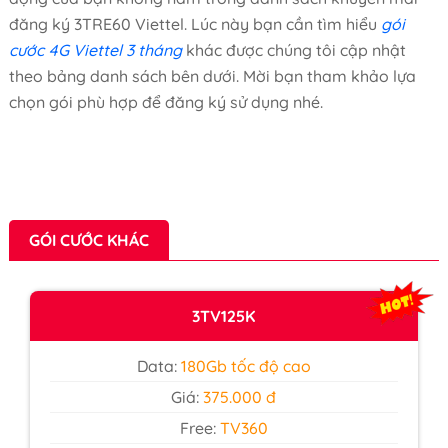
đăng ký 3TRE60 Viettel. Lúc này bạn cần tìm hiểu
gói
cước 4G Viettel 3 tháng
khác được chúng tôi cập nhật
theo bảng danh sách bên dưới. Mời bạn tham khảo lựa
chọn gói phù hợp để đăng ký sử dụng nhé.
GÓI CƯỚC KHÁC
3TV125K
Data:
180Gb tốc độ cao
Giá:
375.000 đ
Free:
TV360