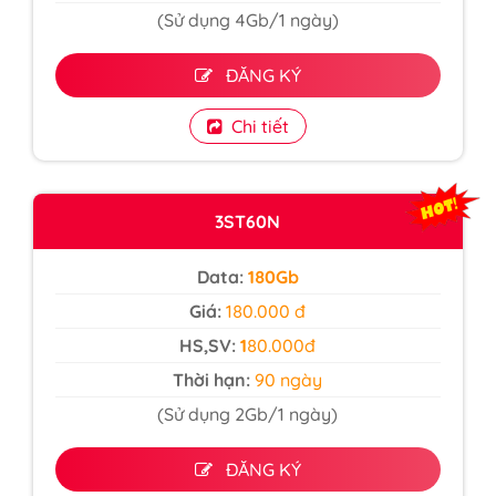
(Sử dụng 4Gb/1 ngày)
ĐĂNG KÝ
Chi tiết
3ST60N
Data:
180Gb
Giá:
180.000 đ
HS,SV:
1
80.000đ
Thời hạn:
90 ngày
(Sử dụng 2Gb/1 ngày)
ĐĂNG KÝ