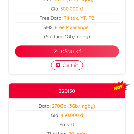
Giá:
300.000 đ
Free Data:
Tiktok, YT, FB
SMS:
Free Meesenger
(Sử dụng 1Gb/ ngày)
ĐĂNG KÝ
Chi tiết
3SD150
Data:
270Gb (3Gb/ ngày)
Giá:
450.000 đ
Sms:
0
Thời hạn:
90 ngày