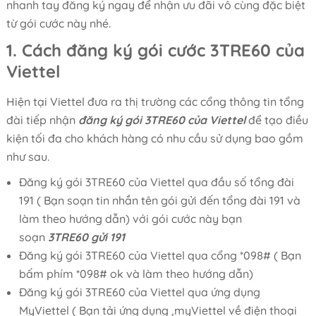
nhanh tay đăng ký ngay để nhận ưu đãi vô cùng đặc biệt
từ gói cước này nhé.
1. Cách đăng ký gói cước 3TRE60 của
Viettel
Hiện tại Viettel đưa ra thị trường các cổng thông tin tổng
đài tiếp nhận
đăng ký gói 3TRE60 của Viettel
để tạo điều
kiện tối đa cho khách hàng có nhu cầu sử dụng bao gồm
như sau.
Đăng ký gói 3TRE60 của Viettel qua đầu số tổng đài
191 ( Bạn soạn tin nhắn tên gói gửi đến tổng đài 191 và
làm theo hướng dẫn) với gói cước này bạn
soạn
3TRE60 gửi 191
Đăng ký gói 3TRE60 của Viettel qua cổng *098# ( Bạn
bấm phím *098# ok và làm theo hướng dẫn)
Đăng ký gói 3TRE60 của Viettel qua ứng dụng
MyViettel ( Bạn tải ứng dụng ,myViettel về điện thoại