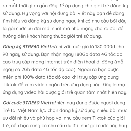
ra mắt thời gian gần đây để áp dụng cho giới trẻ đăng ký
sử dụng. Hy vọng với nội dung bài viết này bạn dễ dàng
tìm hiểu và đăng ký sử dụng ngay khi có nhu cầu bởi đây
là gói cước ưu đãi mới nhất mà nhà mạng cho ra đời để
hướng đến khách hàng thuộc giới trẻ sử dụng.
Đăng ký 3TRE60 Viettel
chỉ với mức giá là 180.000đ cho
90 ngày sử dụng. Bạn nhận ngày 180Gb data 4G tốc độ
cao truy cập mạng internet trên điện thoại di động (mỗi
ngày có 2Gb data 4G tốc độ cao). Ngoài ra bạn được
miễn phí 100% data tốc độ cao khi truy cập ứng dụng
Tiktok để xem video ngăn trên ứng dụng này. Đây là một
ứng dụng video hài được giới trẻ quan tâm nhất hiện nay.
Gói cước 3TRE60 Viettel
hiện nay đang được người dụng
Trẻ tại Việt Nam lựa chọn đăng ký sử dụng nhiều bời mức
ưu đãi nhiều và phù hợp với nhu cầu xem Tiktok của giới
trẻ, nếu bạn cũng có nhu cầu ưu đãi như gói cước này hãy