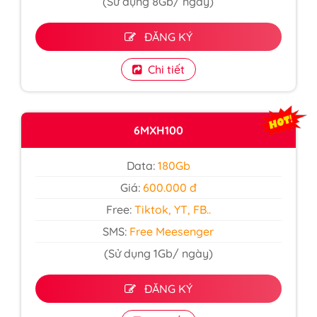
(Sử dụng 8Gb/ ngày)
ĐĂNG KÝ
Chi tiết
6MXH100
Data:
180Gb
Giá:
600.000 đ
Free:
Tiktok, YT, FB..
SMS:
Free Meesenger
(Sử dụng 1Gb/ ngày)
ĐĂNG KÝ