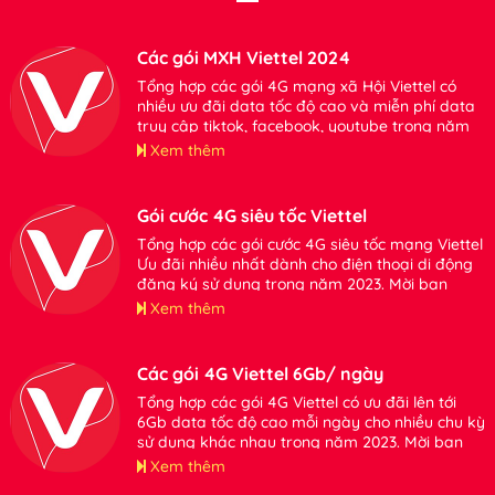
Các gói MXH Viettel 2024
Tổng hợp các gói 4G mạng xã Hội Viettel có
nhiều ưu đãi data tốc độ cao và miễn phí data
truy cập tiktok, facebook, youtube trong năm
2024. Mời bạn tham khảo đăng ký sử dụng khi
Xem thêm
có nhu cầu
Gói cước 4G siêu tốc Viettel
Tổng hợp các gói cước 4G siêu tốc mạng Viettel
Ưu đãi nhiều nhất dành cho điện thoại di động
đăng ký sử dụng trong năm 2023. Mời bạn
tham khảo thông tin chi tiết.
Xem thêm
Các gói 4G Viettel 6Gb/ ngày
Tổng hợp các gói 4G Viettel có ưu đãi lên tới
6Gb data tốc độ cao mỗi ngày cho nhiều chu kỳ
sử dụng khác nhau trong năm 2023. Mời bạn
tham khảo.
Xem thêm