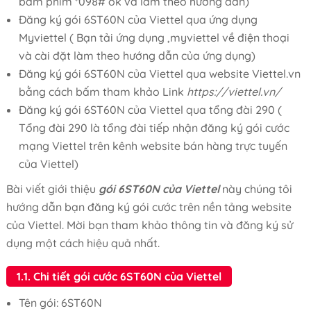
bấm phím *098# ok và làm theo hướng dẫn)
Đăng ký gói 6ST60N của Viettel qua ứng dụng
Myviettel ( Bạn tải ứng dụng ,myviettel về điện thoại
và cài đặt làm theo hướng dẫn của ứng dụng)
Đăng ký gói 6ST60N của Viettel qua website Viettel.vn
bằng cách bấm tham khảo Link
https://viettel.vn/
Đăng ký gói 6ST60N của Viettel qua tổng đài 290 (
Tổng đài 290 là tổng đài tiếp nhận đăng ký gói cước
mạng Viettel trên kênh website bán hàng trực tuyến
của Viettel)
Bài viết giới thiệu
gói 6ST60N của Viettel
này chúng tôi
hướng dẫn bạn đăng ký gói cước trên nền tảng website
của Viettel. Mời bạn tham khảo thông tin và đăng ký sử
dụng một cách hiệu quả nhất.
1.1. Chi tiết gói cước 6ST60N của Viettel
Tên gói: 6ST60N