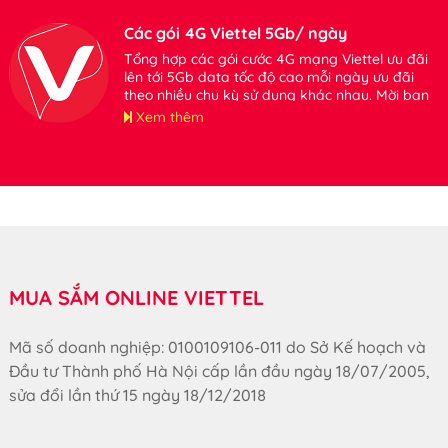
Các gói 4G Viettel 5Gb/ ngày
Tổng hợp các gói cước 4G mạng Viettel ưu đãi
lên tới 5Gb data tốc độ cao mỗi ngày ưu đãi
theo nhiều chu kỳ sử dụng khác nhau. Mời bạn
tham khảo.
Xem thêm
MUA SẮM ONLINE VIETTEL
Mã số doanh nghiệp: 0100109106-011 do Sở Kế hoạch và
Đầu tư Thành phố Hà Nội cấp lần đầu ngày 18/07/2005,
sửa đổi lần thứ 15 ngày 18/12/2018