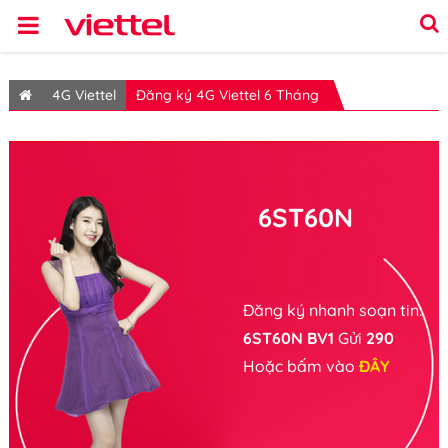
4G Viettel
Đăng ký 4G Viettel 6 Tháng
6ST60N
Đăng ký nhanh soạn tin:
6ST60N BV1
Gửi
290
Hoặc bấm vào
ĐÂY