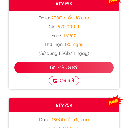
6TV95K
Data:
270Gb tốc độ cao
Giá:
570.000 đ
Free:
TV360
Thời hạn:
180 ngày
(Sử dụng 1,5Gb/ 1 ngày)
ĐĂNG KÝ
Chi tiết
6TV75K
Data:
180Gb tốc độ cao