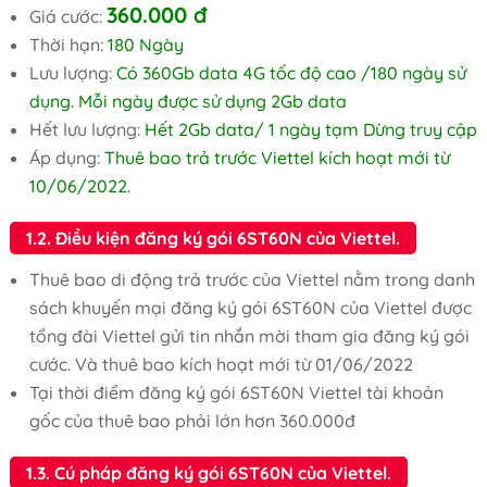
360.000
đ
Giá cước:
Thời hạn:
180 Ngày
Lưu lượng:
Có 360Gb data 4G tốc độ cao /180 ngày sử
dụng. Mỗi ngày được sử dụng 2Gb data
Hết lưu lượng:
Hết 2Gb data/ 1 ngày tạm Dừng truy cập
Áp dụng:
Thuê bao trả trước Viettel kích hoạt mới từ
10/06/2022.
1.2. Điều kiện đăng ký gói 6ST60N của Viettel.
Thuê bao di động trả trước của Viettel nằm trong danh
sách khuyến mại đăng ký gói 6ST60N của Viettel được
tổng đài Viettel gửi tin nhắn mời tham gia đăng ký gói
cước. Và thuê bao kích hoạt mới từ 01/06/2022
Tại thời điểm đăng ký gói 6ST60N Viettel tài khoản
gốc của thuê bao phải lớn hơn 360.000đ
1.3. Cú pháp đăng ký gói 6ST60N của Viettel.