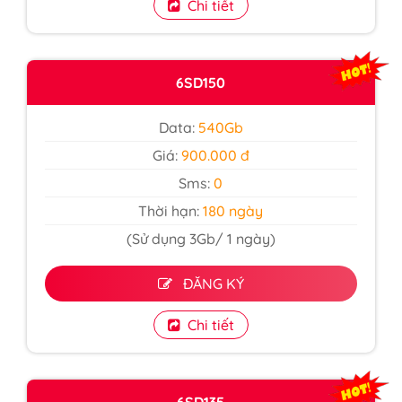
Chi tiết
6SD150
Data:
540Gb
Giá:
900.000 đ
Sms:
0
Thời hạn:
180 ngày
(Sử dụng 3Gb/ 1 ngày)
ĐĂNG KÝ
Chi tiết
6SD135