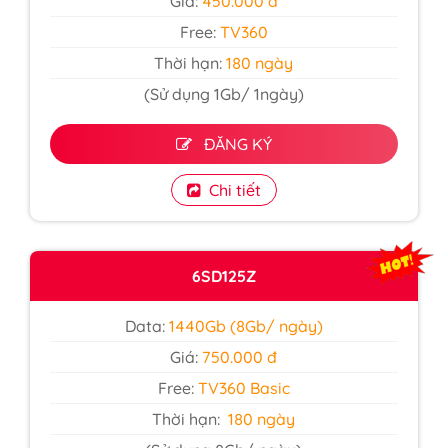
Giá:
450.000 đ
Free:
TV360
Thời hạn:
180 ngày
(Sử dụng 1Gb/ 1ngày)
ĐĂNG KÝ
Chi tiết
6SD125Z
Data:
1440Gb (8Gb/ ngày)
Giá:
750.000 đ
Free:
TV360 Basic
Thời hạn:
180 ngày