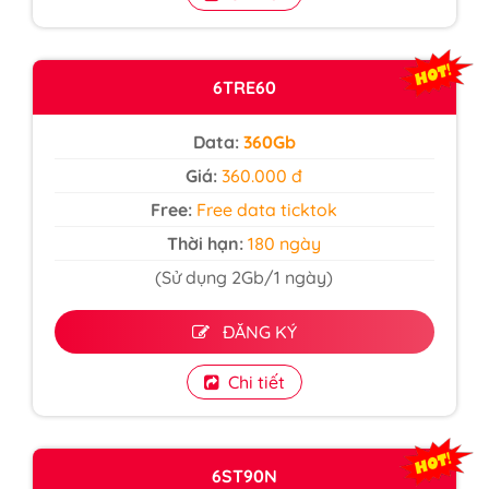
6TRE60
Data:
360Gb
Giá:
360.000 đ
Free:
Free data ticktok
Thời hạn:
180 ngày
(Sử dụng 2Gb/1 ngày)
ĐĂNG KÝ
Chi tiết
6ST90N