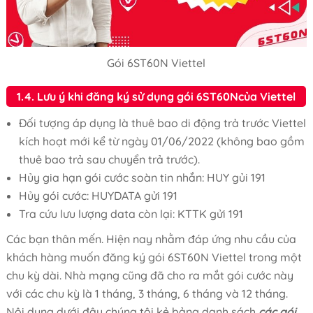
Gói 6ST60N Viettel
1.4. Lưu ý khi đăng ký sử dụng gói 6ST60Ncủa Viettel
Đối tượng áp dụng là thuê bao di động trả trước Viettel
kích hoạt mới kể từ ngày 01/06/2022 (không bao gồm
thuê bao trả sau chuyển trả trước).
Hủy gia hạn gói cước soàn tin nhắn: HUY gủi 191
Hủy gói cước: HUYDATA gửi 191
Tra cứu lưu lượng data còn lại: KTTK gửi 191
Các bạn thân mến. Hiện nay nhằm đáp ứng nhu cầu của
khách hàng muốn đăng ký gói 6ST60N Viettel trong một
chu kỳ dài. Nhà mạng cũng đã cho ra mắt gói cước này
với các chu kỳ là 1 tháng, 3 tháng, 6 tháng và 12 tháng.
Nội dung dưới đây chúng tôi kẻ bảng danh sách
các gói