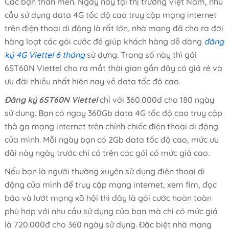
Các bạn thân mến. Ngày nay tại thị trường Việt Nam, nhu
cầu sử dụng data 4G tốc độ cao truy cập mạng internet
trên điện thoại di động là rất lớn, nhà mạng đã cho ra đời
hàng loạt các gói cước để giúp khách hàng dễ dàng
đăng
ký 4G Viettel 6 tháng
sử dựng. Trong số này thì gói
6ST60N Viettel cho ra mắt thời gian gần đây có giá rẻ và
ưu đãi nhiều nhất hiện nay về data tốc độ cao.
Đăng ký 6ST60N Viettel
chỉ với 360.000đ cho 180 ngày
sử dung. Bạn có ngay 360Gb data 4G tốc độ cao truy cập
thả ga mạng internet trên chính chiếc điện thoại di động
của mình. Mỗi ngày bạn có 2Gb data tốc độ cao, mức ưu
đãi này ngày trước chỉ có trên các gói có mức giá cao.
Nếu bạn là người thường xuyên sử dụng điện thoại di
động của mình để truy cập mạng internet, xem fim, đọc
báo và lướt mạng xã hội thì đây là gói cước hoàn toàn
phù hợp với nhu cầu sử dụng của bạn mà chỉ có mức giá
là 720.000đ cho 360 ngày sử dụng. Đặc biệt nhà mạng