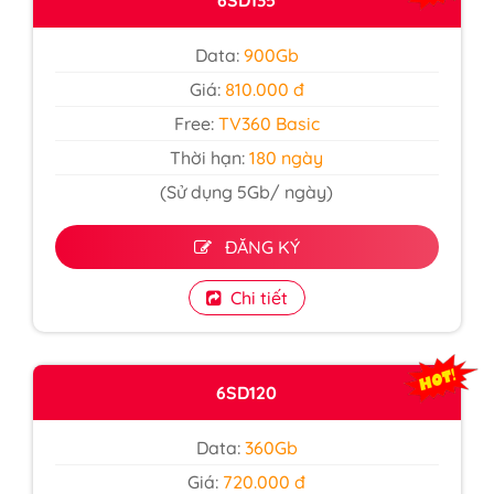
Data:
900Gb
Giá:
810.000 đ
Free:
TV360 Basic
Thời hạn:
180 ngày
(Sử dụng 5Gb/ ngày)
ĐĂNG KÝ
Chi tiết
6SD120
Data:
360Gb
Giá:
720.000 đ