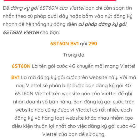
Để
đăng ký gói 6ST60N của Viettel
bạn chỉ cần soạn tin
nhắn theo cú pháp dưới đây hoặc bấm vào nút đăng ký
nhanh để hệ thống tự động điền
cú pháp đăng ký gói
6ST60N Viettel
cho bạn.
6ST60N
BV1
gửi
290
Trong đó
6ST60N
Là tên gói cước 4G khuyến mãi mạng Viettel
BV1
Là mã đăng ký gói cước trên website này. Với mã
này Viettel sẽ phân biệt được bạn đăng ký gói 4G
6ST60N Viettel trên website nào của Viettel để ghi
nhận doanh số bán hàng. Bạn đăng ký gói cước trên
website nào cũng được vì Viettel có rất nhiều cách
đăng ký và hàng loạt website khác nhau nhằm tạo
điều kiện thuận lợi nhất cho việc đăng ký gói cước 4G
Viettel của bạn để sử dụng.