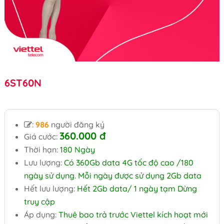
6ST60N
:
986
người đăng ký
360.000
đ
Giá cước:
Thời hạn:
180 Ngày
Lưu lượng:
Có 360Gb data 4G tốc độ cao /180
ngày sử dụng. Mỗi ngày được sử dụng 2Gb data
Hết lưu lượng:
Hết 2Gb data/ 1 ngày tạm Dừng
truy cập
Áp dụng:
Thuê bao trả trước Viettel kích hoạt mới