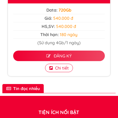
Data:
720Gb
Giá:
540.000 đ
HS,SV:
54
0.000 đ
Thời hạn:
180 ngày
(Sử dụng 4Gb/1 ngày)
ĐĂNG KÝ
Chi tiết
Tin đọc nhiều
TIỆN ÍCH NỔI BẬT