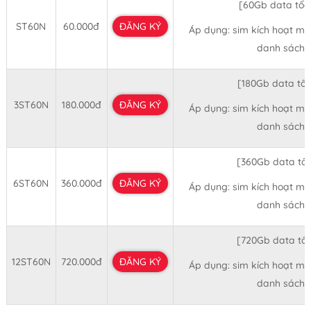
[60Gb data tốc
ST60N
60.000đ
ĐĂNG KÝ
Áp dụng: sim kích hoạt mớ
danh sách 
[180Gb data tố
3ST60N
180.000đ
ĐĂNG KÝ
Áp dụng: sim kích hoạt mớ
danh sách 
[360Gb data tố
6ST60N
360.000đ
ĐĂNG KÝ
Áp dụng: sim kích hoạt mớ
danh sách 
[720Gb data tố
12ST60N
720.000đ
ĐĂNG KÝ
Áp dụng: sim kích hoạt mớ
danh sách 