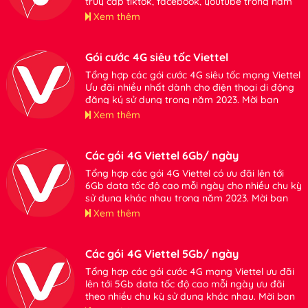
truy cập tiktok, facebook, youtube trong năm
2024. Mời bạn tham khảo đăng ký sử dụng khi
Xem thêm
có nhu cầu
Gói cước 4G siêu tốc Viettel
Tổng hợp các gói cước 4G siêu tốc mạng Viettel
Ưu đãi nhiều nhất dành cho điện thoại di động
đăng ký sử dụng trong năm 2023. Mời bạn
tham khảo thông tin chi tiết.
Xem thêm
Các gói 4G Viettel 6Gb/ ngày
Tổng hợp các gói 4G Viettel có ưu đãi lên tới
6Gb data tốc độ cao mỗi ngày cho nhiều chu kỳ
sử dụng khác nhau trong năm 2023. Mời bạn
tham khảo.
Xem thêm
Các gói 4G Viettel 5Gb/ ngày
Tổng hợp các gói cước 4G mạng Viettel ưu đãi
lên tới 5Gb data tốc độ cao mỗi ngày ưu đãi
theo nhiều chu kỳ sử dụng khác nhau. Mời bạn