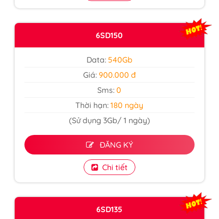
6SD150
Data:
540Gb
Giá:
900.000 đ
Sms:
0
Thời hạn:
180 ngày
(Sử dụng 3Gb/ 1 ngày)
ĐĂNG KÝ
Chi tiết
6SD135