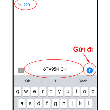
290
6TV95K CH