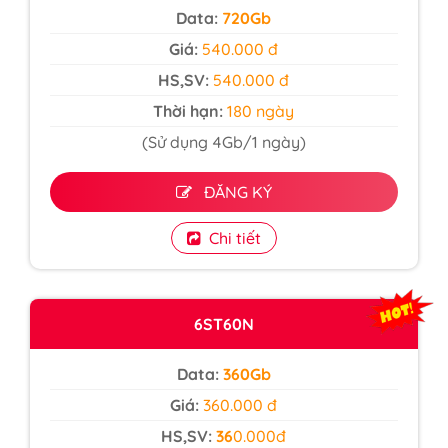
Data:
720Gb
Giá:
540.000 đ
HS,SV:
54
0.000 đ
Thời hạn:
180 ngày
(Sử dụng 4Gb/1 ngày)
ĐĂNG KÝ
Chi tiết
6ST60N
Data:
360Gb
Giá:
360.000 đ
HS,SV:
36
0.000đ