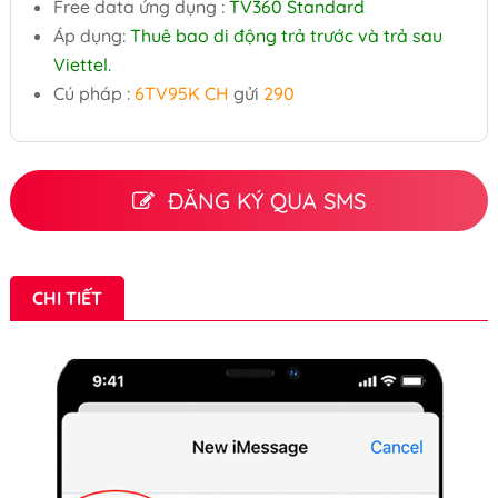
Free data ứng dụng :
TV360 Standard
Áp dụng:
Thuê bao di động trả trước và trả sau
Viettel.
Cú pháp :
6TV95K CH
gửi
290
ĐĂNG KÝ QUA SMS
CHI TIẾT