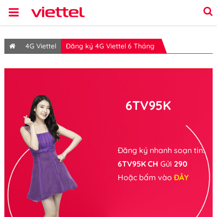
4G Viettel
Đăng ký 4G Viettel 6 Tháng
6TV95K
Đăng ký nhanh soạn tin:
6TV95K CH
Gửi
290
Hoặc bấm vào
ĐÂY