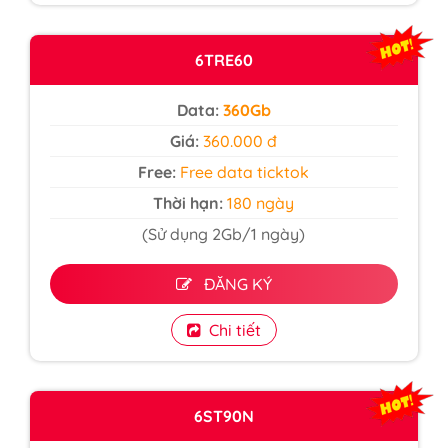
6TRE60
Data:
360Gb
Giá:
360.000 đ
Free:
Free data ticktok
Thời hạn:
180 ngày
(Sử dụng 2Gb/1 ngày)
ĐĂNG KÝ
Chi tiết
6ST90N