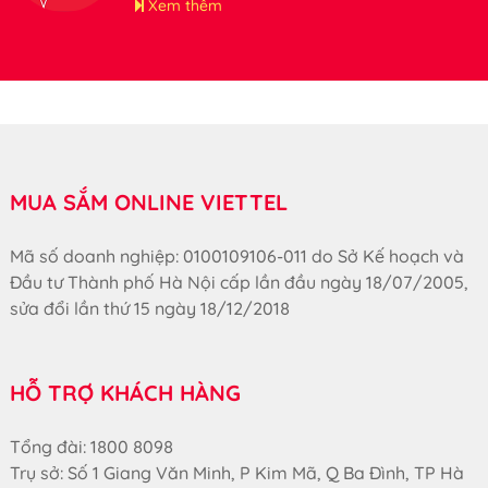
tham khảo.
Xem thêm
MUA SẮM ONLINE VIETTEL
Mã số doanh nghiệp: 0100109106-011 do Sở Kế hoạch và
Đầu tư Thành phố Hà Nội cấp lần đầu ngày 18/07/2005,
sửa đổi lần thứ 15 ngày 18/12/2018
HỖ TRỢ KHÁCH HÀNG
Tổng đài: 1800 8098
Trụ sở: Số 1 Giang Văn Minh, P Kim Mã, Q Ba Đình, TP Hà