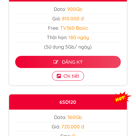
Data:
900Gb
Giá:
810.000 đ
Free:
TV360 Basic
Thời hạn:
180 ngày
(Sử dụng 5Gb/ ngày)
ĐĂNG KÝ
Chi tiết
6SD120
Data:
360Gb
Giá:
720.000 đ