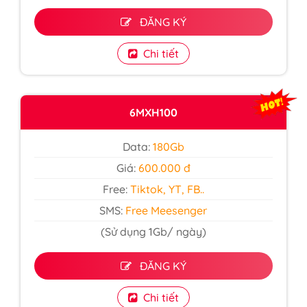
ĐĂNG KÝ
Chi tiết
6MXH100
Data:
180Gb
Giá:
600.000 đ
Free:
Tiktok, YT, FB..
SMS:
Free Meesenger
(Sử dụng 1Gb/ ngày)
ĐĂNG KÝ
Chi tiết