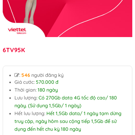
6TV95K
:
546
người đăng ký
Giá cước:
570.000 đ
Thời gian:
180 ngày
Lưu lượng
: Có 270Gb data 4G tốc độ cao/ 180
ngày. (Sử dụng 1,5Gb/ 1 ngày)
Hết lưu lượng:
Hết 1,5Gb data/ 1 ngày tạm dừng
truy cập, ngày hôm sau cộng tiếp 1,5Gb để sử
dụng đến hết chu kỳ 180 ngày