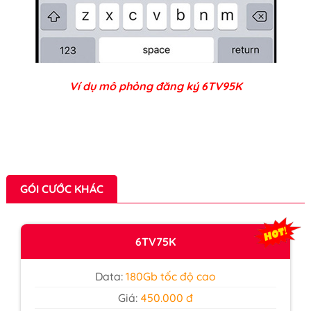
Ví dụ mô phỏng đăng ký 6TV95K
GÓI CƯỚC KHÁC
6TV75K
Data:
180Gb tốc độ cao
Giá:
450.000 đ