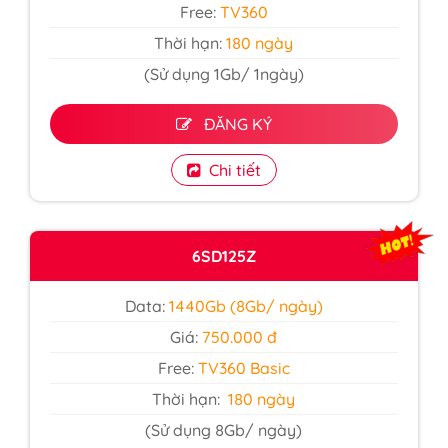
Free:
TV360
Thời hạn:
180 ngày
(Sử dụng 1Gb/ 1ngày)
ĐĂNG KÝ
Chi tiết
6SD125Z
Data:
1440Gb (8Gb/ ngày)
Giá:
750.000 đ
Free:
TV360 Basic
Thời hạn:
180 ngày
(Sử dụng 8Gb/ ngày)