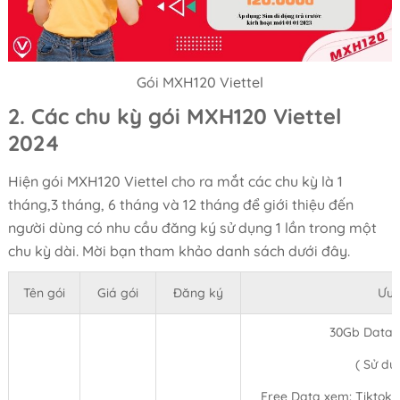
Gói MXH120 Viettel
2. Các chu kỳ gói MXH120 Viettel
2024
Hiện gói MXH120 Viettel cho ra mắt các chu kỳ là 1
tháng,3 tháng, 6 tháng và 12 tháng để giới thiệu đến
người dùng có nhu cầu đăng ký sử dụng 1 lần trong một
chu kỳ dài. Mời bạn tham khảo danh sách dưới đây.
Tên gói
Giá gói
Đăng ký
Ưu 
30Gb Data 
( Sử dụ
Free Data xem: Tiktok,