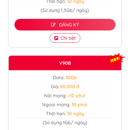
Thời hạn:
30 ngày
(Sử dụng 1,5Gb/ ngày)
ĐĂNG KÝ
Chi tiết
V90B
Data:
30Gb
Giá:
90.000 đ
Nội mạng:
<10 phút
Ngoại mạng:
30 phút
Thời hạn:
30 ngày
(Sử dụng 1Gb/ ngày)