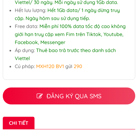
Viettel/ 30 ngày. Mỗi ngày sử dụng 1Gb data.
Hết lưu lượng:
Hết 1Gb data/ 1 ngày dừng truy
cập. Ngày hôm sau sử dụng tiếp.
Free data:
Miễn phí 100% data tốc độ cao không
giới hạn truy cập xem Fim trên Tiktok, Youtube,
Facebook, Messenger
Áp dụng:
Thuê bao trả trước theo danh sách
Viettel
Cú pháp:
MXH120 BV1
gửi
290
ĐĂNG KÝ QUA SMS
CHI TIẾT