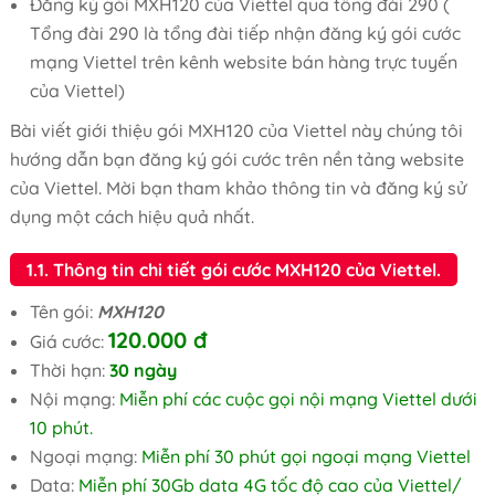
Đăng ký gói MXH120 của Viettel qua tổng đài 290 (
Tổng đài 290 là tổng đài tiếp nhận đăng ký gói cước
mạng Viettel trên kênh website bán hàng trực tuyến
của Viettel)
Bài viết giới thiệu gói MXH120 của Viettel này chúng tôi
hướng dẫn bạn đăng ký gói cước trên nền tảng website
của Viettel. Mời bạn tham khảo thông tin và đăng ký sử
dụng một cách hiệu quả nhất.
1.1. Thông tin chi tiết gói cước MXH120 của Viettel.
Tên gói:
MXH120
120.000 đ
Giá cước:
Thời hạn:
30 ngày
Nội mạng:
Miễn phí các cuộc gọi nội mạng Viettel dưới
10 phút.
Ngoại mạng:
Miễn phí 30 phút gọi ngoại mạng Viettel
Data:
Miễn phí 30Gb data 4G tốc độ cao của Viettel/