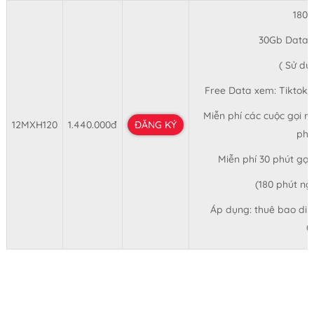
180
30Gb Data 
( Sử dụ
Free Data xem: Tiktok,
Miễn phí các cuộc gọi nộ
12MXH120
1.440.000đ
ĐĂNG KÝ
phú
Miễn phí 30 phút gọi
(180 phút n
Áp dụng: thuê bao di đ
0