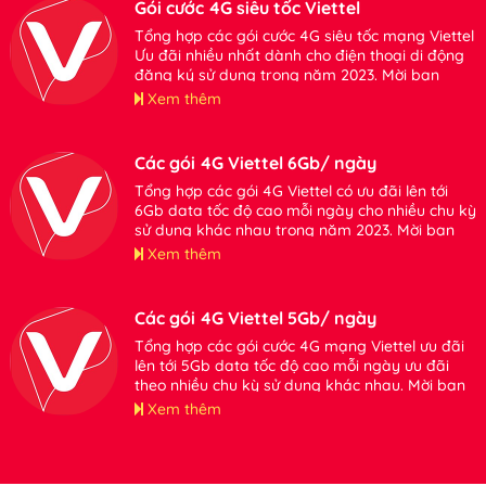
Gói cước 4G siêu tốc Viettel
Tổng hợp các gói cước 4G siêu tốc mạng Viettel
Ưu đãi nhiều nhất dành cho điện thoại di động
đăng ký sử dụng trong năm 2023. Mời bạn
tham khảo thông tin chi tiết.
Xem thêm
Các gói 4G Viettel 6Gb/ ngày
Tổng hợp các gói 4G Viettel có ưu đãi lên tới
6Gb data tốc độ cao mỗi ngày cho nhiều chu kỳ
sử dụng khác nhau trong năm 2023. Mời bạn
tham khảo.
Xem thêm
Các gói 4G Viettel 5Gb/ ngày
Tổng hợp các gói cước 4G mạng Viettel ưu đãi
lên tới 5Gb data tốc độ cao mỗi ngày ưu đãi
theo nhiều chu kỳ sử dụng khác nhau. Mời bạn
tham khảo.
Xem thêm