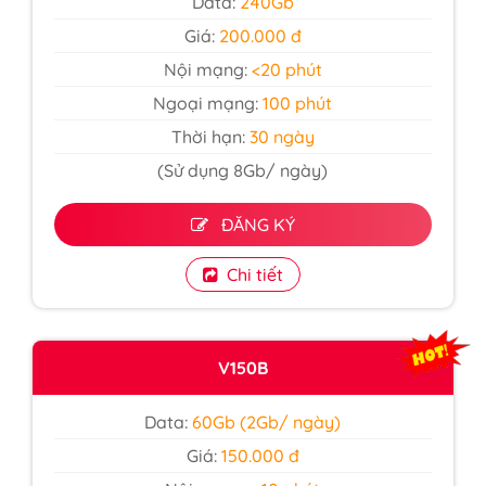
Data:
240Gb
Giá:
200.000 đ
Nội mạng:
<20 phút
Ngoại mạng:
100 phút
Thời hạn:
30 ngày
(Sử dụng 8Gb/ ngày)
ĐĂNG KÝ
Chi tiết
V150B
Data:
60Gb (2Gb/ ngày)
Giá:
150.000 đ