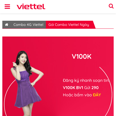
Combo 4G Viettel
Gói Combo Viettel Ngày
V100K
Đăng ký nhanh soạn tin:
V100K BV1
Gửi
290
Hoặc bấm vào
ĐÂY