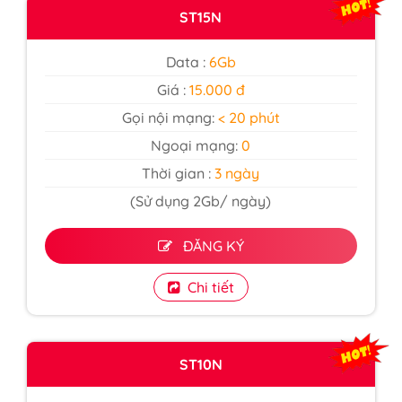
ST15N
Data :
6Gb
Giá :
15.000 đ
Gọi nội mạng:
< 20 phút
Ngoại mạng:
0
Thời gian :
3 ngày
(Sử dụng 2Gb/ ngày)
ĐĂNG KÝ
Chi tiết
ST10N