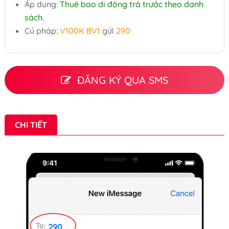
Áp dụng:
Thuê bao di động trả trước theo danh
sách.
Cú pháp:
V100K BV1
gửi
290
ĐĂNG KÝ QUA SMS
CHI TIẾT
290