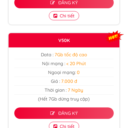
ĐĂNG KÝ
Chi tiết
V50K
Data :
7Gb tốc độ cao
Nội mạng :
< 20 Phút
Ngoại mạng:
0
Giá :
7.000 đ
Thời gian :
7 Ngày
(Hết 7Gb dừng truy cập)
ĐĂNG KÝ
Chi tiết