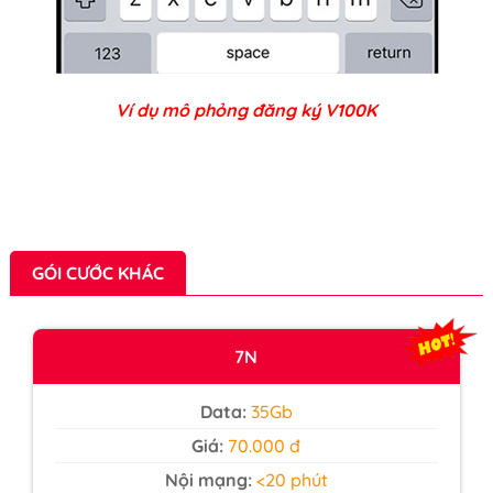
Ví dụ mô phỏng đăng ký V100K
GÓI CƯỚC KHÁC
7N
Data:
35Gb
Giá:
70.000 đ
Nội mạng:
<20 phút