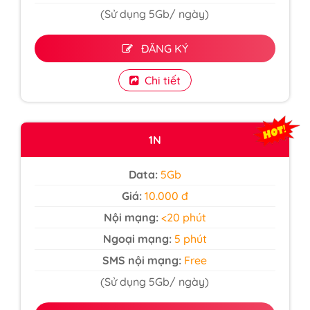
(Sử dụng 5Gb/ ngày)
ĐĂNG KÝ
Chi tiết
1N
Data:
5Gb
Giá:
10.000 đ
Nội mạng:
<20 phút
Ngoại mạng:
5 phút
SMS nội mạng:
Free
(Sử dụng 5Gb/ ngày)