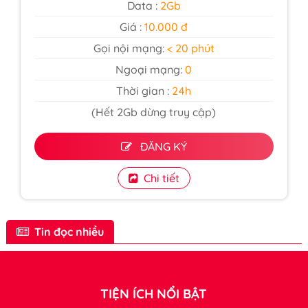
Data :
2Gb
Giá :
10.000 đ
Gọi nội mạng:
< 20 phút
Ngoại mạng:
0
Thời gian :
24h
(Hết 2Gb dừng truy cập)
ĐĂNG KÝ
Chi tiết
Tin đọc nhiều
TIỆN ÍCH NỔI BẬT