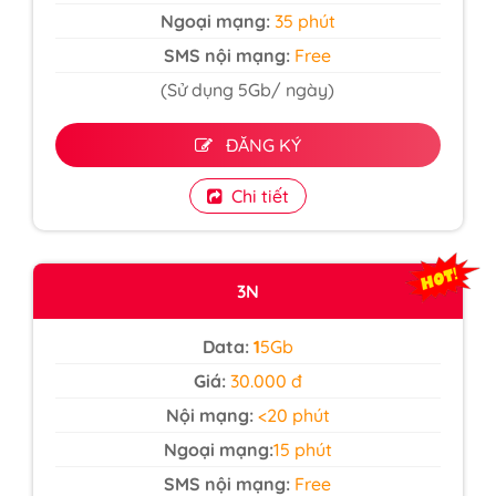
Ngoại mạng:
35 phút
SMS nội mạng:
Free
(Sử dụng 5Gb/ ngày)
ĐĂNG KÝ
Chi tiết
3N
Data:
1
5Gb
Giá:
30.000 đ
Nội mạng:
<20 phút
Ngoại mạng:
15 phút
SMS nội mạng:
Free