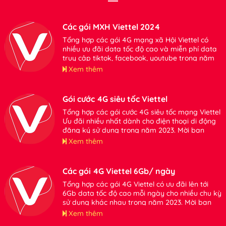
Các gói MXH Viettel 2024
Tổng hợp các gói 4G mạng xã Hội Viettel có
nhiều ưu đãi data tốc độ cao và miễn phí data
truy cập tiktok, facebook, youtube trong năm
2024. Mời bạn tham khảo đăng ký sử dụng khi
Xem thêm
có nhu cầu
Gói cước 4G siêu tốc Viettel
Tổng hợp các gói cước 4G siêu tốc mạng Viettel
Ưu đãi nhiều nhất dành cho điện thoại di động
đăng ký sử dụng trong năm 2023. Mời bạn
tham khảo thông tin chi tiết.
Xem thêm
Các gói 4G Viettel 6Gb/ ngày
Tổng hợp các gói 4G Viettel có ưu đãi lên tới
6Gb data tốc độ cao mỗi ngày cho nhiều chu kỳ
sử dụng khác nhau trong năm 2023. Mời bạn
tham khảo.
Xem thêm