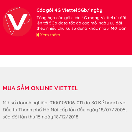
Các gói 4G Viettel 5Gb/ ngày
Tổng hợp các gói cước 4G mạng Viettel ưu đãi
lên tới 5Gb data tốc độ cao mỗi ngày ưu đãi
theo nhiều chu kỳ sử dụng khác nhau. Mời bạn
tham khảo.
Xem thêm
MUA SẮM ONLINE VIETTEL
Mã số doanh nghiệp: 0100109106-011 do Sở Kế hoạch và
Đầu tư Thành phố Hà Nội cấp lần đầu ngày 18/07/2005,
sửa đổi lần thứ 15 ngày 18/12/2018