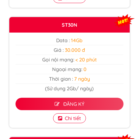
ST30N
Data :
14Gb
Giá :
30.000 đ
Gọi nội mạng:
< 20 phút
Ngoại mạng:
0
Thời gian :
7 ngày
(Sử dụng 2Gb/ ngày)
ĐĂNG KÝ
Chi tiết