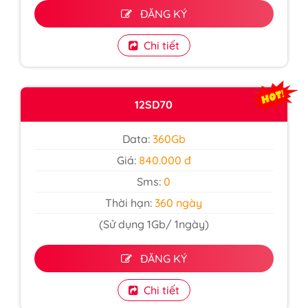
ĐĂNG KÝ
Chi tiết
12SD70
Data:
360Gb
Giá:
840.000 đ
Sms:
0
Thời hạn:
360 ngày
(Sử dụng 1Gb/ 1ngày)
ĐĂNG KÝ
Chi tiết