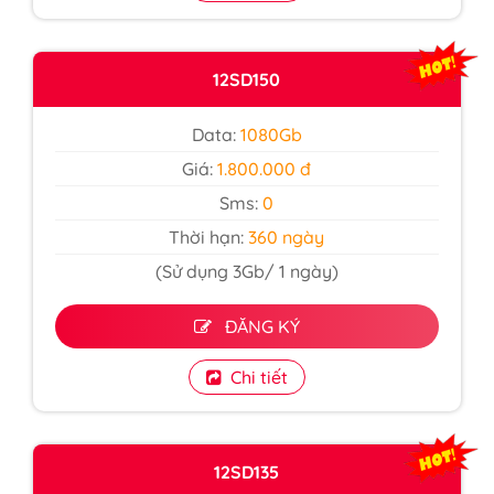
12SD150
Data:
1080Gb
Giá:
1.800.000 đ
Sms:
0
Thời hạn:
360 ngày
(Sử dụng 3Gb/ 1 ngày)
ĐĂNG KÝ
Chi tiết
12SD135