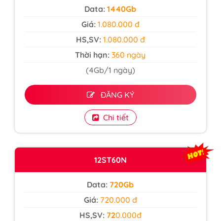
Data:
1440Gb
Giá:
1.080.000 đ
HS,SV:
1.080.000 đ
Thời hạn:
360 ngày
(4Gb/1 ngày)
ĐĂNG KÝ
Chi tiết
12ST60N
Data:
720Gb
Giá:
720.000 đ
HS,SV:
72
0.000đ