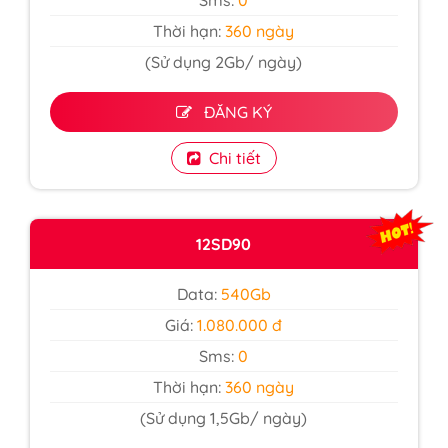
Sms:
0
Thời hạn:
360 ngày
(Sử dụng 2Gb/ ngày)
ĐĂNG KÝ
Chi tiết
12SD90
Data:
540Gb
Giá:
1.080.000 đ
Sms:
0
Thời hạn:
360 ngày
(Sử dụng 1,5Gb/ ngày)