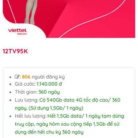
12TV95K
:
806
người đăng ký
Giá cước:
1.140.000 đ
Thời gian:
360 ngày
Lưu lượng
: Có 540Gb data 4G tốc độ cao/ 360
ngày. (Sử dụng 1,5Gb/ 1 ngày)
Hết lưu lượng:
Hết 1,5Gb data/ 1 ngày tạm dừng
truy cập, ngày hôm sau cộng tiếp 1,5Gb để sử
dụng đến hết chu kỳ 360 ngày