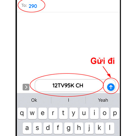
290
12TV95K CH