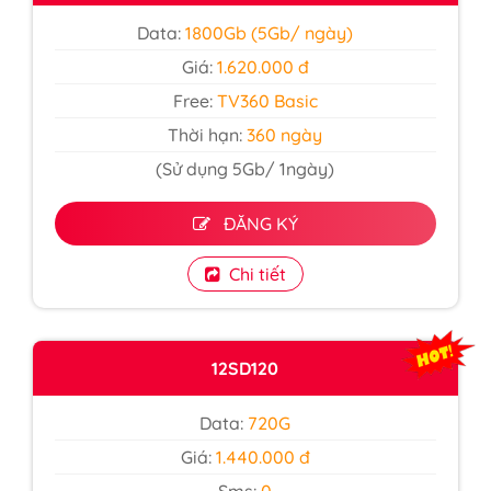
Data:
1800Gb (5Gb/ ngày)
Giá:
1.620.000 đ
Free:
TV360 Basic
Thời hạn:
360 ngày
(Sử dụng 5Gb/ 1ngày)
ĐĂNG KÝ
Chi tiết
12SD120
Data:
720G
Giá:
1.440.000 đ