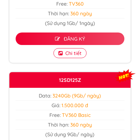
Free:
TV360
Thời hạn:
360 ngày
(Sử dụng 1Gb/ 1ngày)
ĐĂNG KÝ
Chi tiết
12SD125Z
Data:
3240Gb (9Gb/ ngày)
Giá:
1.500.000 đ
Free:
TV360 Basic
Thời hạn:
360 ngày
(Sử dụng 9Gb/ ngày)