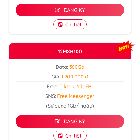
ĐĂNG KÝ
Chi tiết
12MXH100
Data:
360Gb
Giá:
1.200.000 đ
Free:
Tiktok, YT, FB..
SMS:
Free Meesenger
(Sử dụng 1Gb/ ngày)
ĐĂNG KÝ
Chi tiết