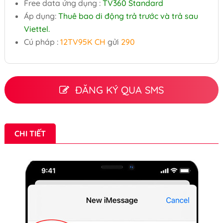
Free data ứng dụng :
TV360 Standard
Áp dụng:
Thuê bao di động trả trước và trả sau
Viettel.
Cú pháp :
12TV95K CH
gửi
290
ĐĂNG KÝ QUA SMS
CHI TIẾT