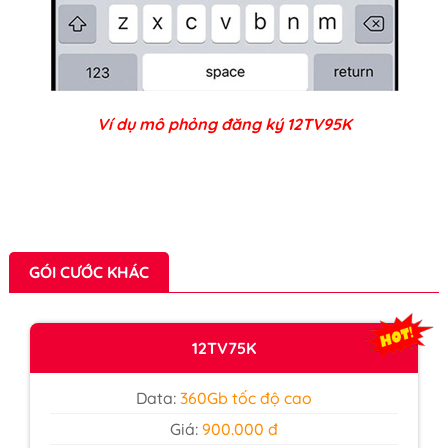
Ví dụ mô phỏng đăng ký 12TV95K
GÓI CƯỚC KHÁC
12TV75K
Data:
360Gb tốc độ cao
Giá:
900.000 đ