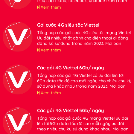
truy cập tiktok, facebook, youtube trong năm
2024. Mời bạn tham khảo đăng ký sử dụng khi
Xem thêm
có nhu cầu
Gói cước 4G siêu tốc Viettel
Tổng hợp các gói cước 4G siêu tốc mạng Viettel
Ưu đãi nhiều nhất dành cho điện thoại di động
đăng ký sử dụng trong năm 2023. Mời bạn
tham khảo thông tin chi tiết.
Xem thêm
Các gói 4G Viettel 6Gb/ ngày
Tổng hợp các gói 4G Viettel có ưu đãi lên tới
6Gb data tốc độ cao mỗi ngày cho nhiều chu kỳ
sử dụng khác nhau trong năm 2023. Mời bạn
tham khảo.
Xem thêm
Các gói 4G Viettel 5Gb/ ngày
Tổng hợp các gói cước 4G mạng Viettel ưu đãi
lên tới 5Gb data tốc độ cao mỗi ngày ưu đãi
theo nhiều chu kỳ sử dụng khác nhau. Mời bạn