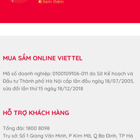
tham khảo.
Xem thêm
MUA SẮM ONLINE VIETTEL
Mã số doanh nghiệp: 0100109106-011 do Sở Kế hoạch và
Đầu tư Thành phố Hà Nội cấp lần đầu ngày 18/07/2005,
sửa đổi lần thứ 15 ngày 18/12/2018
HỖ TRỢ KHÁCH HÀNG
Tổng đài: 1800 8098
Trụ sở: Số 1 Giang Văn Minh, P Kim Mã, Q Ba Đình, TP Hà