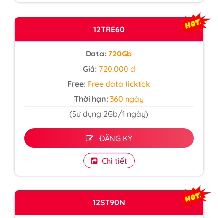
12TRE60
Data:
720Gb
Giá:
720.000 đ
Free:
Free data ticktok
Thời hạn:
360 ngày
(Sử dụng 2Gb/1 ngày)
ĐĂNG KÝ
Chi tiết
12ST90N